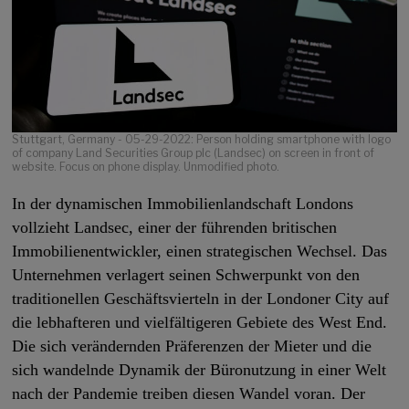
Stuttgart, Germany - 05-29-2022: Person holding smartphone with logo
of company Land Securities Group plc (Landsec) on screen in front of
website. Focus on phone display. Unmodified photo.
In der dynamischen Immobilienlandschaft Londons
vollzieht Landsec, einer der führenden britischen
Immobilienentwickler, einen strategischen Wechsel. Das
Unternehmen verlagert seinen Schwerpunkt von den
traditionellen Geschäftsvierteln in der Londoner City auf
die lebhafteren und vielfältigeren Gebiete des West End.
Die sich verändernden Präferenzen der Mieter und die
sich wandelnde Dynamik der Büronutzung in einer Welt
nach der Pandemie treiben diesen Wandel voran. Der