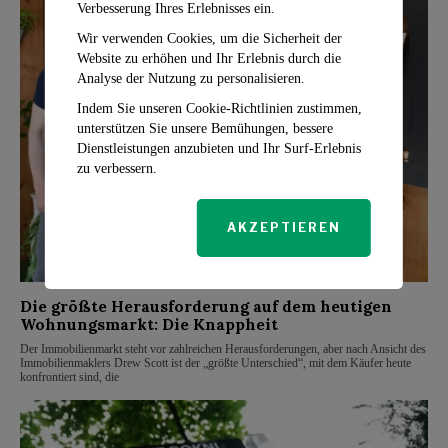
Verbesserung Ihres Erlebnisses ein.
Wir verwenden Cookies, um die Sicherheit der
Website zu erhöhen und Ihr Erlebnis durch die
Analyse der Nutzung zu personalisieren.
Indem Sie unseren Cookie-Richtlinien zustimmen,
unterstützen Sie unsere Bemühungen, bessere
Dienstleistungen anzubieten und Ihr Surf-Erlebnis
zu verbessern.
AKZEPTIEREN
Die größte Herausforderung auf dem heutigen
Wohnungsmarkt: Die Knappheit
Der Immobilienmarkt steht vor zahlreichen Herausforderungen, aber nach Ansicht des
Immobilienmaklers Drew Scott ist der „größte Unterschied“, mit dem Käufer heute
konfrontiert sind, die