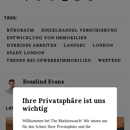
TAGS:
BÜRORAUM
EINZELHANDEL VERSCHIEBUNG
ENTWICKLUNG VON IMMOBILIEN
HYBRIDES ARBEITEN
LANDSEC
LONDON
STADT LONDON
TRENDS BEI GEWERBEIMMOBILIEN
WESTEND
Rosalind Evans
Ihre Privatsphäre ist uns
wichtig
LATEST FROM IMMOBILIENMARKT
Willkommen bei The Marketswatch! Wir setzen uns
für den Schutz Ihrer Privatsphäre und die