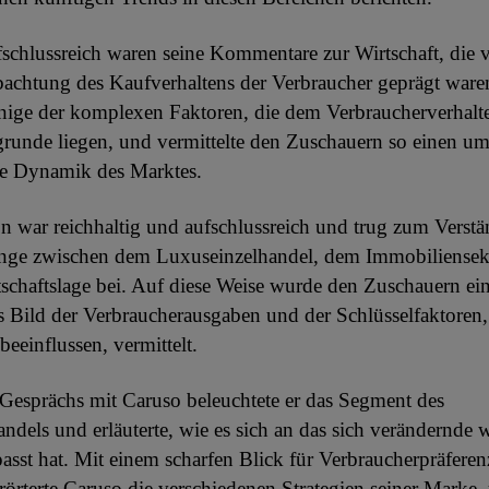
schlussreich waren seine Kommentare zur Wirtschaft, die 
achtung des Kaufverhaltens der Verbraucher geprägt ware
inige der komplexen Faktoren, die dem Verbraucherverhal
unde liegen, und vermittelte den Zuschauern so einen um
ie Dynamik des Marktes.
n war reichhaltig und aufschlussreich und trug zum Verstä
e zwischen dem Luxuseinzelhandel, dem Immobiliensekt
tschaftslage bei. Auf diese Weise wurde den Zuschauern ei
 Bild der Verbraucherausgaben und der Schlüsselfaktoren, 
beeinflussen, vermittelt.
Gesprächs mit Caruso beleuchtete er das Segment des
ndels und erläuterte, wie es sich an das sich verändernde w
sst hat. Mit einem scharfen Blick für Verbraucherpräfere
rörterte Caruso die verschiedenen Strategien seiner Marke