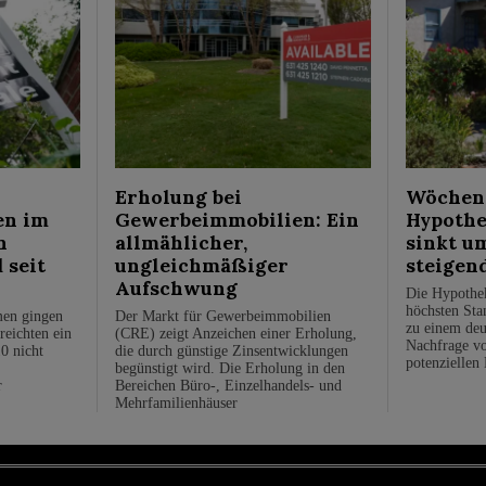
Erholung bei
Wöchent
en im
Gewerbeimmobilien: Ein
Hypothe
n
allmählicher,
sinkt u
 seit
ungleichmäßiger
steigen
Aufschwung
Die Hypothe
höchsten Stan
men gingen
Der Markt für Gewerbeimmobilien
zu einem deu
reichten ein
(CRE) zeigt Anzeichen einer Erholung,
Nachfrage vo
0 nicht
die durch günstige Zinsentwicklungen
potenziellen
begünstigt wird. Die Erholung in den
r
Bereichen Büro-, Einzelhandels- und
Mehrfamilienhäuser