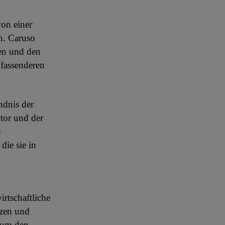
von einer
n. Caruso
ten und den
fassenderen
ndnis der
or und der
n
die sie in
irtschaftliche
nzen und
, um den