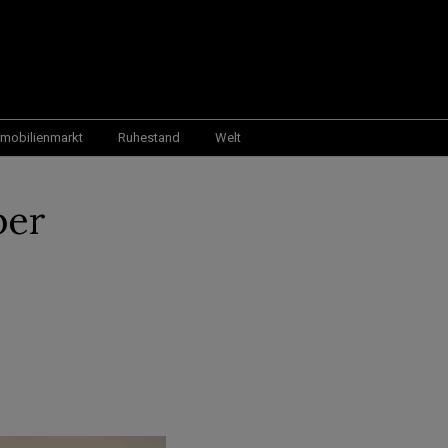
mobilienmarkt
Ruhestand
Welt
ber