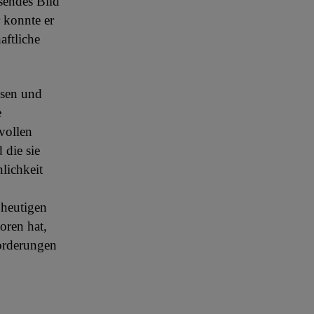
sendes Bild
 konnte er
aftliche
ssen und
e
vollen
 die sie
lichkeit
 heutigen
oren hat,
forderungen