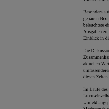
Besonders auf
genauen Beob
beleuchtete e
Ausgaben zugr
Einblick in d
Die Diskussio
Zusammenhäng
aktuellen Wir
umfassenderes
diesen Zeiten 
Im Laufe des 
Luxuseinzelha
Umfeld angepa
Markttrends e