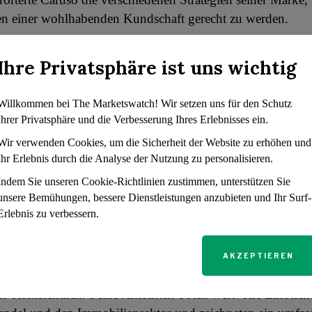
n einer wohlhabenden Kundschaft gerecht zu werden.
iliensektor betrifft, so gab Caruso Einblicke in die aktuel
Ihre Privatsphäre ist uns wichtig
n. Er ging auf die Faktoren ein, die die Immobiliennachfra
und erörterte, wie die Branche die durch die wirtschaftlich
Willkommen bei The Marketswatch! Wir setzen uns für den Schutz
n verursachten schwierigen Zeiten meistert.
Ihrer Privatsphäre und die Verbesserung Ihres Erlebnisses ein.
Wir verwenden Cookies, um die Sicherheit der Website zu erhöhen und
 nach den Verbraucherausgaben erläuterte Caruso, wie sich
Ihr Erlebnis durch die Analyse der Nutzung zu personalisieren.
 aufgrund der anhaltenden globalen und lokalen wirtschaft
Indem Sie unseren Cookie-Richtlinien zustimmen, unterstützen Sie
 verändert hat. Er betonte, wie wichtig es ist, die Psychol
unsere Bemühungen, bessere Dienstleistungen anzubieten und Ihr Surf-
erungen zu verstehen, und dass die Unternehmen flexibel 
Erlebnis zu verbessern.
ie sich wandelnden Bedürfnisse und Erwartungen der Verb
AKZEPTIEREN
gesamten „Squawk on the Street“-Gesprächs waren Caruso
n offensichtlich. Seine Ansichten boten wertvolle Einblick