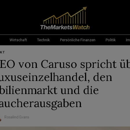
Wirtschaft
Technik
Persönliche Finanzen
Politik
Im
RKT
EO von Caruso spricht ü
uxuseinzelhandel, den
ilienmarkt und die
aucherausgaben
Rosalind Evans