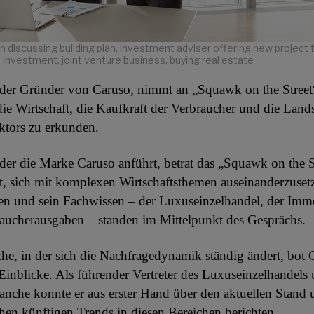
discussing building plan, investment adviser offering new project t
 investment, joint venture business, buying real estate
der Gründer von Caruso, nimmt an „Squawk on the Street“
e Wirtschaft, die Kaufkraft der Verbraucher und die Lands
ktors zu erkunden.
der die Marke Caruso anführt, betrat das „Squawk on the S
t, sich mit komplexen Wirtschaftsthemen auseinanderzuset
en und sein Fachwissen – der Luxuseinzelhandel, der Imm
aucherausgaben – standen im Mittelpunkt des Gesprächs.
che, in der sich die Nachfragedynamik ständig ändert, bot 
 Einblicke. Als führender Vertreter des Luxuseinzelhandels
nche konnte er aus erster Hand über den aktuellen Stand 
chen künftigen Trends in diesen Bereichen berichten.