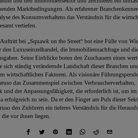
andel und den Immobiliensektor und zeichneten ein umfas
chenden Marktbedingungen. Als erfahrener Branchenkenner
alyse des Konsumverhaltens das Verständnis für die wirtsch
esamt vertiefen.
Auftritt bei „Squawk on the Street“ bot eine Fülle von Wi
r den Luxuseinzelhandel, die Immobiliennachfrage und di
sgaben. Seine Einblicke boten den Zuschauern einen wert
ie sich ständig verändernde Landschaft dieser Branchen und
en wirtschaftlichen Faktoren. Als visionäre Führungspersön
aruso das Zusammenspiel zwischen Verbraucherverhalten,
und der Anpassungsfähigkeit, die erforderlich ist, um im
a erfolgreich zu sein. Da er den Finger am Puls dieser Sekt
aruso den Zuhörern ein tieferes Verständnis für die Heraus
die vor ihnen liegen.