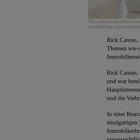
Two serious businessmen 
considering construction
Rick Caruso, 
Themen wie di
Immobiliense
Rick Caruso, 
und war berei
Hauptinteress
und die Verbr
In einer Bran
einzigartigen
Immobilienbra
voraussichtli