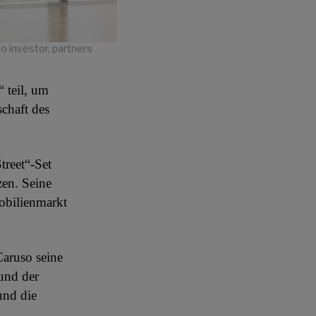
o investor, partners
 teil, um
chaft des
treet“-Set
zen. Seine
obilienmarkt
Caruso seine
 und der
und die