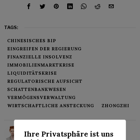
TAGS:
CHINESISCHES BIP
EINGREIFEN DER REGIERUNG
FINANZIELLE INSOLVENZ
IMMOBILIENMARKTKRISE
LIQUIDITÄTSKRISE
REGULATORISCHE AUFSICHT
SCHATTENBANKWESEN
VERMÖGENSVERWALTUNG
WIRTSCHAFTLICHE ANSTECKUNG
ZHONGZHI
Rosalind Evans
Ihre Privatsphäre ist uns