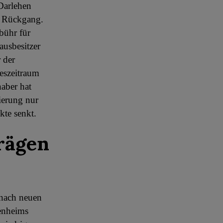
 Darlehen
r Rückgang.
bühr für
ausbesitzer
 der
eszeitraum
aber hat
ierung nur
kte senkt.
rägen
 nach neuen
enheims