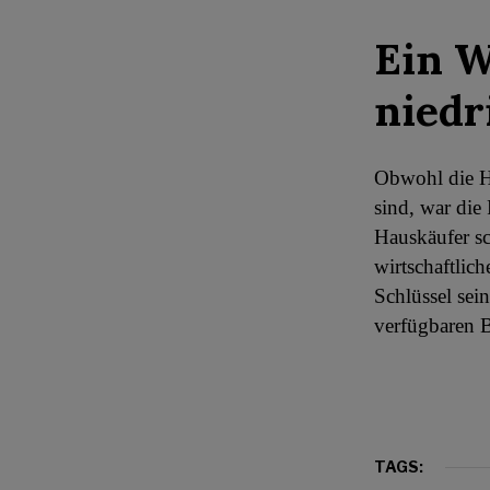
Ein W
niedr
Obwohl die Hy
sind, war die
Hauskäufer sc
wirtschaftlic
Schlüssel sei
verfügbaren B
TAGS: