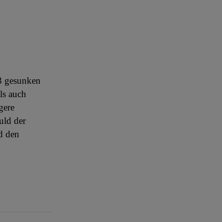
23 gesunken
ls auch
gere
uld der
d den