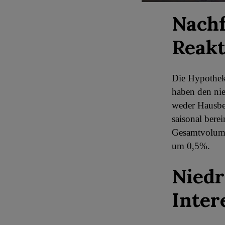
Nachf
Reakt
Die Hypothek
haben den nied
weder Hausbes
saisonal bere
Gesamtvolume
um 0,5%.
Niedr
Inter