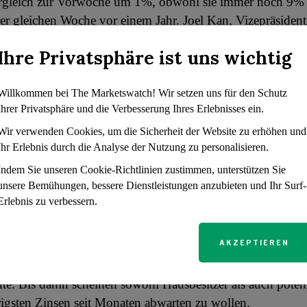
ergleich zur Vorwoche um 1%, obwohl sie immer noch 9% 
der gleichen Woche vor einem Jahr. Joel Kan, Vizepräsiden
nder Chefvolkswirt des MBA, stellte fest: „Wie in den letzt
Ihre Privatsphäre ist uns wichtig
r, haben sich die Kaufanträge trotz niedrigerer Zinsen nich
auskäufer bleiben geduldig, jetzt, da die Zinsen sinken un
Willkommen bei The Marketswatch! Wir setzen uns für den Schutz
uf stehenden Häusern zunimmt.“
Ihrer Privatsphäre und die Verbesserung Ihres Erlebnisses ein.
eht es mit den
Wir verwenden Cookies, um die Sicherheit der Website zu erhöhen und
Ihr Erlebnis durch die Analyse der Nutzung zu personalisieren.
hekenzinsen weiter?
Indem Sie unseren Cookie-Richtlinien zustimmen, unterstützen Sie
unsere Bemühungen, bessere Dienstleistungen anzubieten und Ihr Surf-
Erlebnis zu verbessern.
nzinsen sind zu Beginn dieser Woche relativ stabil gebli
 Wirtschaftsindikatoren den Markt bewegt hätten. Die Erwa
AKZEPTIEREN
den monatlichen Beschäftigungsbericht, der Ende nächste
ht wird und die nächste bedeutende Bewegung bei den Hyp
te. Bis dahin scheinen sowohl Hausbesitzer als auch poten
drigsten Zinsen seit Monaten abwarten zu wollen.