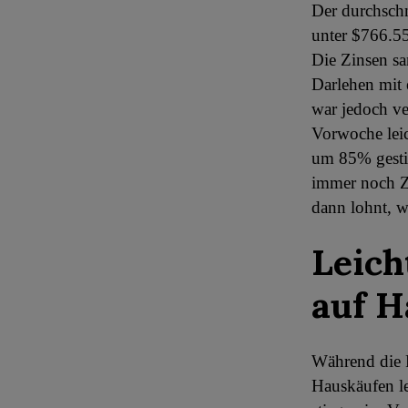
Der durchschni
unter $766.55
Die Zinsen sa
Darlehen mit 
war jedoch ve
Vorwoche lei
um 85% gesti
immer noch Zi
dann lohnt, w
Leich
auf H
Während die R
Hauskäufen le