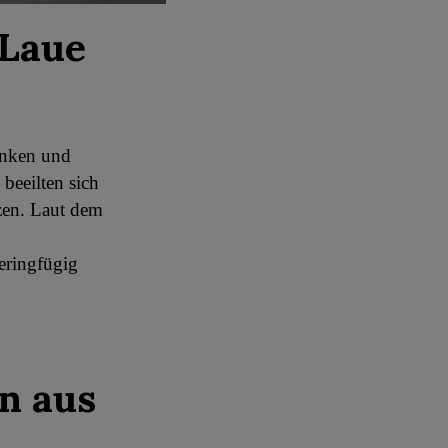
 Laue
unken und
 beeilten sich
tzen. Laut dem
eringfügig
n aus