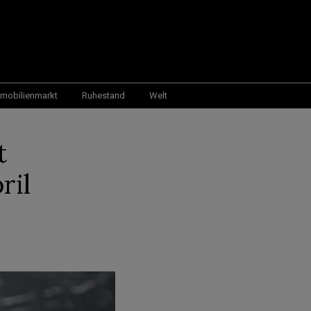
mobilienmarkt
Ruhestand
Welt
t
ril