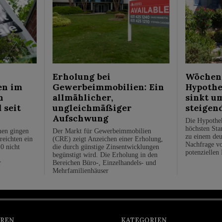
Erholung bei
Wöchent
en im
Gewerbeimmobilien: Ein
Hypothe
n
allmählicher,
sinkt u
 seit
ungleichmäßiger
steigen
Aufschwung
Die Hypothe
höchsten Stan
men gingen
Der Markt für Gewerbeimmobilien
zu einem deu
reichten ein
(CRE) zeigt Anzeichen einer Erholung,
Nachfrage vo
0 nicht
die durch günstige Zinsentwicklungen
potenziellen
begünstigt wird. Die Erholung in den
r
Bereichen Büro-, Einzelhandels- und
Mehrfamilienhäuser
REN
KATEGORIEN