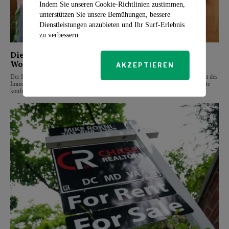
Indem Sie unseren Cookie-Richtlinien zustimmen,
unterstützen Sie unsere Bemühungen, bessere
Dienstleistungen anzubieten und Ihr Surf-Erlebnis
zu verbessern.
Die größte Herausforderung auf dem heutigen
Wohnungsmarkt: Die Knappheit
AKZEPTIEREN
Der Immobilienmarkt steht vor zahlreichen Herausforderungen, aber nach Ansicht des
Immobilienmaklers Drew Scott ist der „größte Unterschied“, mit dem Käufer heute
konfrontiert sind, die