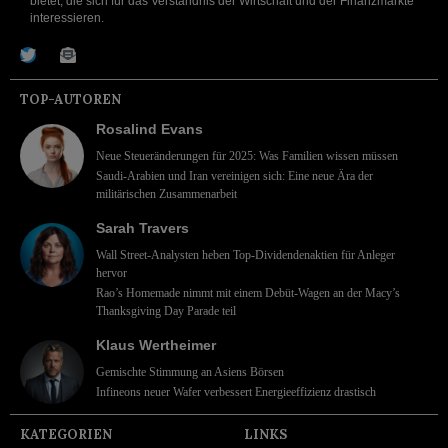
bietet, die sich für das Verständnis der Wirtschaft und der Finanzmärkte
interessieren.
TOP-AUTOREN
Rosalind Evans
Neue Steueränderungen für 2025: Was Familien wissen müssen
Saudi-Arabien und Iran vereinigen sich: Eine neue Ära der
militärischen Zusammenarbeit
Sarah Travers
Wall Street-Analysten heben Top-Dividendenaktien für Anleger
hervor
Rao’s Homemade nimmt mit einem Debüt-Wagen an der Macy’s
Thanksgiving Day Parade teil
Klaus Wertheimer
Gemischte Stimmung an Asiens Börsen
Infineons neuer Wafer verbessert Energieeffizienz drastisch
KATEGORIEN
LINKS