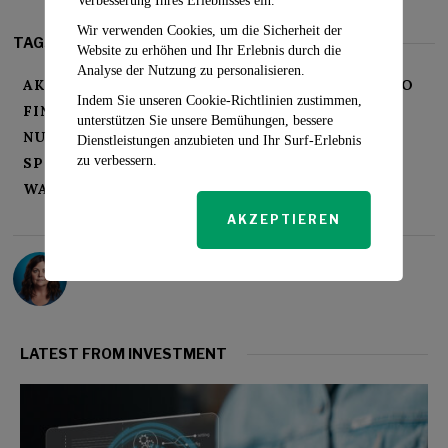
Verbesserung Ihres Erlebnisses ein.
Wir verwenden Cookies, um die Sicherheit der
TAGS:
Website zu erhöhen und Ihr Erlebnis durch die
Analyse der Nutzung zu personalisieren.
AKTIENKURS
BILDUNGSAKTIEN
DUOLINGO
Indem Sie unseren Cookie-Richtlinien zustimmen,
FINANZIELLE LEISTUNG
KI-AUSWIRKUNGEN
unterstützen Sie unsere Bemühungen, bessere
NUTZERBINDUNG
PREMIUM-ABONNEMENTS
Dienstleistungen anzubieten und Ihr Surf-Erlebnis
zu verbessern.
SPIELERISCHES LERNEN
SPRACHENLERNEN
WACHSTUM DER EINNAHMEN
AKZEPTIEREN
Sarah Travers
LATEST FROM INVESTMENT