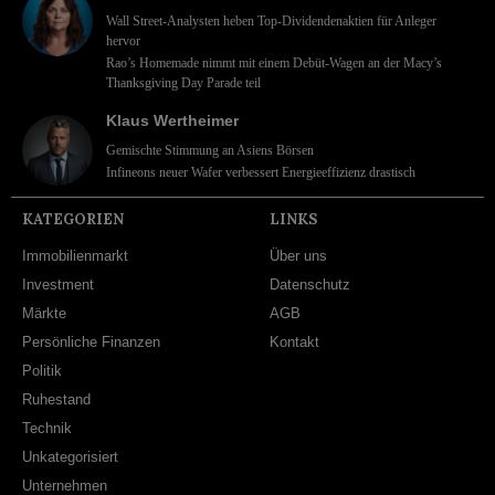
Wall Street-Analysten heben Top-Dividendenaktien für Anleger
hervor
Rao’s Homemade nimmt mit einem Debüt-Wagen an der Macy’s
Thanksgiving Day Parade teil
Klaus Wertheimer
Gemischte Stimmung an Asiens Börsen
Infineons neuer Wafer verbessert Energieeffizienz drastisch
KATEGORIEN
LINKS
Immobilienmarkt
Über uns
Investment
Datenschutz
Märkte
AGB
Persönliche Finanzen
Kontakt
Politik
Ruhestand
Technik
Unkategorisiert
Unternehmen