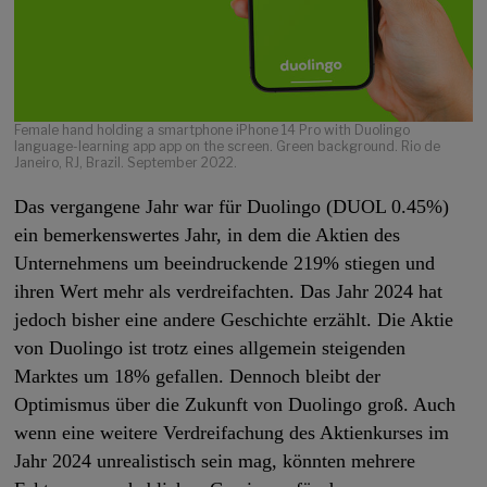
Female hand holding a smartphone iPhone 14 Pro with Duolingo
language-learning app app on the screen. Green background. Rio de
Janeiro, RJ, Brazil. September 2022.
Das vergangene Jahr war für Duolingo (DUOL 0.45%)
ein bemerkenswertes Jahr, in dem die Aktien des
Unternehmens um beeindruckende 219% stiegen und
ihren Wert mehr als verdreifachten. Das Jahr 2024 hat
jedoch bisher eine andere Geschichte erzählt. Die Aktie
von Duolingo ist trotz eines allgemein steigenden
Marktes um 18% gefallen. Dennoch bleibt der
Optimismus über die Zukunft von Duolingo groß. Auch
wenn eine weitere Verdreifachung des Aktienkurses im
Jahr 2024 unrealistisch sein mag, könnten mehrere