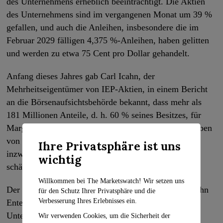
des Unternehmens erheblich beeinträchtigt. Die Aktien
des Unternehmens sind im vergangenen Monat um 39 %
gefallen, und auch die Anleihen, insbesondere die im
Februar 2029 fälligen 4,375 %-Anleihen, haben gelitten
und werden zu etwa 75 Cent pro Dollar gehandelt.
Anfang dieses Jahres gab Carl Icahn, der
Mehrheitseigentümer von IEP-Aktien, in einem Bericht
an die Börsenaufsichtsbehörde bekannt, dass mehr als
181 Millionen Anteile, d. h. 60 % seines Besitzes, für
Margenkredite verpfändet worden waren. Nach Angaben
von Hindenburg Research ist dieses Versprechen
Ihre Privatsphäre ist uns
inzwischen auf 202 Millionen Einheiten im Wert von
wichtig
schätzungsweise 6,5 Milliarden Dollar gestiegen.
Willkommen bei The Marketswatch! Wir setzen uns
Der eskalierende Streit zwischen Hindenburg und Icahn
für den Schutz Ihrer Privatsphäre und die
Verbesserung Ihres Erlebnisses ein.
Enterprises hat die Marktkapitalisierung des
Unternehmens erheblich beeinträchtigt und zu einem
Wir verwenden Cookies, um die Sicherheit der