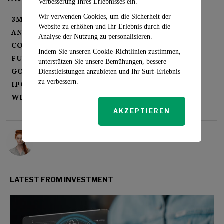
Verbesserung Ihres Erlebnisses ein.
Wir verwenden Cookies, um die Sicherheit der
3M-VERGLEICH
AI-BOOST
Website zu erhöhen und Ihr Erlebnis durch die
ANPASSUNGSFÄHIGKEIT VON UNTERNEHMEN
Analyse der Nutzung zu personalisieren.
COSTCO GESUNDHEITSWESEN
Indem Sie unseren Cookie-Richtlinien zustimmen,
FUSIONEN UND AKQUISITIONEN
unterstützen Sie unsere Bemühungen, bessere
GOLDMAN SACHS
INVESTMENTBANKEN
Dienstleistungen anzubieten und Ihr Surf-Erlebnis
zu verbessern.
IPOS
WALL STREET
WIRTSCHAFTLICHE TRENDS
AKZEPTIEREN
Rosalind Evans
LATEST FROM INVESTMENT