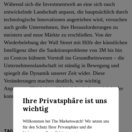
Während sich die Investmentwelt an eine sich rasch
entwickelnde Landschaft anpasst, die hauptsächlich durch
technologische Innovationen angetrieben wird, versuchen
auch große Unternehmen, ihre Herausforderungen zu
meistern und neue Märkte zu erschließen. Von der
Wiederbelebung der Wall Street mit Hilfe der künstlichen
Intelligenz über die Sanktionsprobleme von 3M bis hin
zu Costcos kühnem Vorstoß ins Gesundheitswesen – die
Unternehmenslandschaft ist ständig in Bewegung und
spiegelt die Dynamik unserer Zeit wider. Diese
Veränderungen machen deutlich, wie wichtig
Anpassungsfähigkeit und Weitsicht sind, um sich in der
komplexen Geschäftswelt von heute zurechtzufinden.
Ihre Privatsphäre ist uns
wichtig
Willkommen bei The Marketswatch! Wir setzen uns
für den Schutz Ihrer Privatsphäre und die
TAGS: