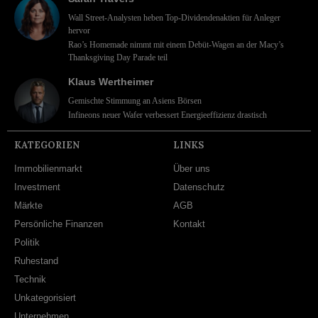
Wall Street-Analysten heben Top-Dividendenaktien für Anleger
hervor
Rao’s Homemade nimmt mit einem Debüt-Wagen an der Macy’s
Thanksgiving Day Parade teil
Klaus Wertheimer
Gemischte Stimmung an Asiens Börsen
Infineons neuer Wafer verbessert Energieeffizienz drastisch
KATEGORIEN
LINKS
Immobilienmarkt
Über uns
Investment
Datenschutz
Märkte
AGB
Persönliche Finanzen
Kontakt
Politik
Ruhestand
Technik
Unkategorisiert
Unternehmen