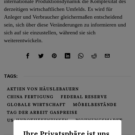
internationale Produktionsdynamik die Komplexität des
derzeitigen wirtschaftlichen Umfelds. Es wird für
Anleger und Verbraucher gleichermaßen entscheidend
sein, sich über diese Veränderungen zu informieren und
sich auf sie einzustellen, während sie sich
weiterentwickeln.
TAGS:
AKTIEN VON HÄUSLEBAUERN
CHINA FERTIGUNG
FEDERAL RESERVE
GLOBALE WIRTSCHAFT
MÖBELBESTÄNDE
TAG DER ARBEIT GASPREISE
US-HYPOTHEKENZINSEN
WOHNUNGSMARKT
Ihre Privatsphäre ist uns