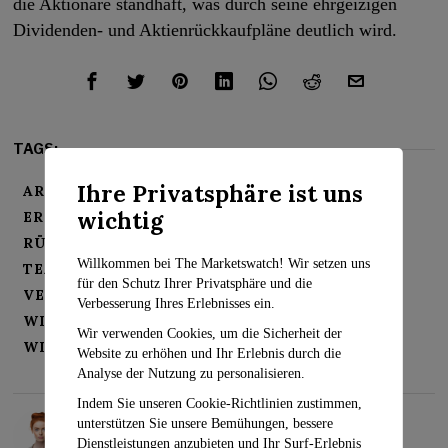
die Aktionäre standhaft, was durch seine ehrgeizigen
Dividenden- und Aktienrückkaufpläne deutlich wird.
TAGS:
Ihre Privatsphäre ist uns
ARBEITSVERTRAG
DIVIDENDEN
wichtig
ERGEBNISBERICHT
LKW-INDUSTRIE
RÜCKKAUF VON AKTIEN
Willkommen bei The Marketswatch! Wir setzen uns
TEAMSTERS-VERHANDLUNGEN
UPS
für den Schutz Ihrer Privatsphäre und die
VERBRAUCHERVERHALTEN
Verbesserung Ihres Erlebnisses ein.
WIRTSCHAFTLICHE TRENDS
Wir verwenden Cookies, um die Sicherheit der
WIRTSCHAFTSNACHRICHTEN
Website zu erhöhen und Ihr Erlebnis durch die
Analyse der Nutzung zu personalisieren.
Indem Sie unseren Cookie-Richtlinien zustimmen,
Rosalind Evans
unterstützen Sie unsere Bemühungen, bessere
Dienstleistungen anzubieten und Ihr Surf-Erlebnis