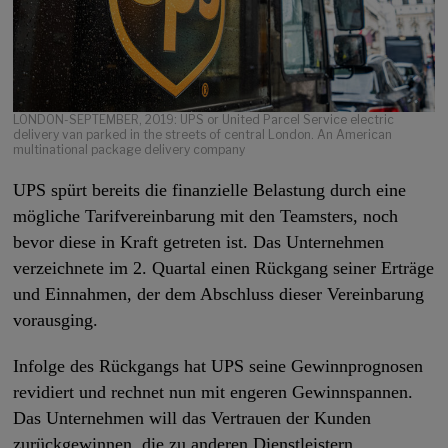
LONDON-SEPTEMBER, 2019: UPS or United Parcel Service electric
delivery van parked in the streets of central London. An American
multinational package delivery company
UPS spürt bereits die finanzielle Belastung durch eine
mögliche Tarifvereinbarung mit den Teamsters, noch
bevor diese in Kraft getreten ist. Das Unternehmen
verzeichnete im 2. Quartal einen Rückgang seiner Erträge
und Einnahmen, der dem Abschluss dieser Vereinbarung
vorausging.
Infolge des Rückgangs hat UPS seine Gewinnprognosen
revidiert und rechnet nun mit engeren Gewinnspannen.
Das Unternehmen will das Vertrauen der Kunden
zurückgewinnen, die zu anderen Dienstleistern