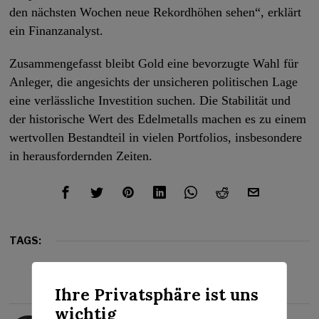
den nächsten Wochen neue Rekordhöhen sehen“, erklärt
ein Finanzanalyst.
Zusammengefasst bleibt Gold eine bevorzugte Wahl für
Anleger, die angesichts der unsicheren politischen Lage
eine verlässliche Investition suchen. Die Stabilität und
der historische Wert des Edelmetalls machen es zu einem
wertvollen Bestandteil in vielen Portfolios, insbesondere
in herausfordernden Zeiten.
TAGS:
GOLD
MARKT
WELT
WIRTSCHAFT
Ihre Privatsphäre ist uns
wichtig