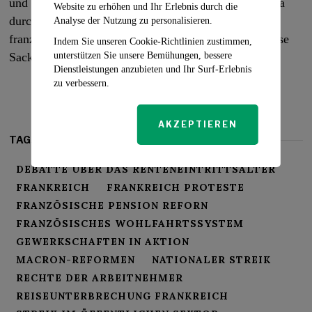
und einer Regierung, die entschlossen ist, ihre Agenda
Website zu erhöhen und Ihr Erlebnis durch die
durchzusetzen, ist die Welt gespannt, wie der
Analyse der Nutzung zu personalisieren.
französische Widerstands- und Verhandlungsgeist diese
Indem Sie unseren Cookie-Richtlinien zustimmen,
unterstützen Sie unsere Bemühungen, bessere
Sackgasse überwinden wird.
Dienstleistungen anzubieten und Ihr Surf-Erlebnis
zu verbessern.
AKZEPTIEREN
TAGS:
DEBATTE ÜBER DAS RENTENEINTRITTSALTER
FRANKREICH
FRANKREICH PROTESTE
FRANZÖSISCHE PENSION REFORN
FRANZÖSISCHES WOHLFAHRTSSYSTEM
GEWERKSCHAFTEN IN AKTION
MACRON-REFORMEN
NATIONALER STREIK
RECHTE DER ARBEITNEHMER
REISEUNTERBRECHUNG FRANKREICH