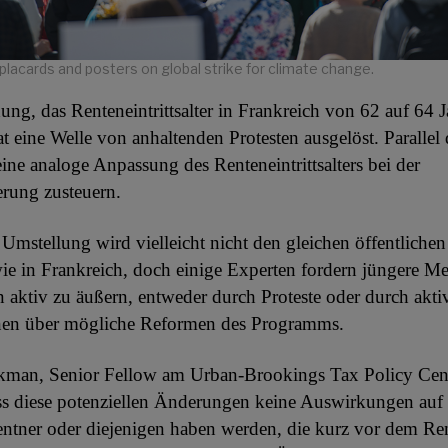
placards and posters on global strike for climate change.
ung, das Renteneintrittsalter in Frankreich von 62 auf 64 J
t eine Welle von anhaltenden Protesten ausgelöst. Parallel
ine analoge Anpassung des Renteneintrittsalters bei der
erung zusteuern.
Umstellung wird vielleicht nicht den gleichen öffentliche
ie in Frankreich, doch einige Experten fordern jüngere M
 aktiv zu äußern, entweder durch Proteste oder durch akt
nen über mögliche Reformen des Programms.
man, Senior Fellow am Urban-Brookings Tax Policy Cent
ass diese potenziellen Änderungen keine Auswirkungen auf 
entner oder diejenigen haben werden, die kurz vor dem Ren