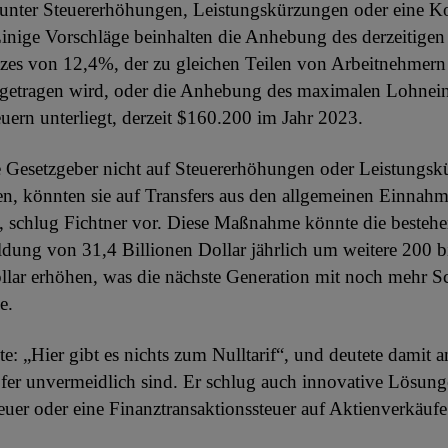
arunter Steuererhöhungen, Leistungskürzungen oder eine 
inige Vorschläge beinhalten die Anhebung des derzeitigen
zes von 12,4%, der zu gleichen Teilen von Arbeitnehmer
 getragen wird, oder die Anhebung des maximalen Lohne
euern unterliegt, derzeit $160.200 im Jahr 2023.
e Gesetzgeber nicht auf Steuererhöhungen oder Leistungs
n, könnten sie auf Transfers aus den allgemeinen Einnah
, schlug Fichtner vor. Diese Maßnahme könnte die besteh
ldung von 31,4 Billionen Dollar jährlich um weitere 200 b
llar erhöhen, was die nächste Generation mit noch mehr S
e.
e: „Hier gibt es nichts zum Nulltarif“, und deutete damit a
pfer unvermeidlich sind. Er schlug auch innovative Lösung
euer oder eine Finanztransaktionssteuer auf Aktienverkäufe