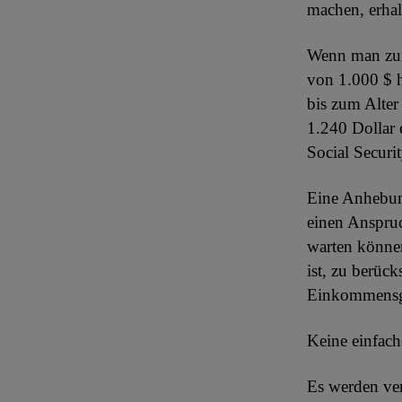
machen, erhal
Wenn man zum 
von 1.000 $ h
bis zum Alter
1.240 Dollar 
Social Securi
Eine Anhebung
einen Anspruc
warten können
ist, zu berüc
Einkommensg
Keine einfac
Es werden ver