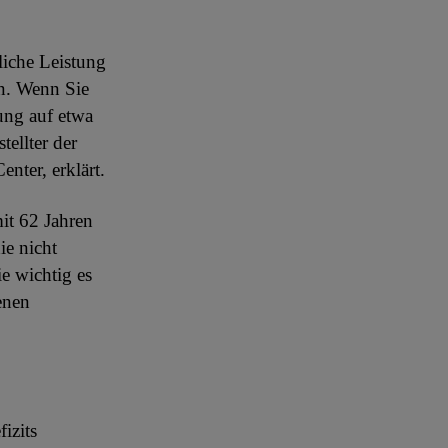
liche Leistung
n. Wenn Sie
ung auf etwa
tellter der
nter, erklärt.
it 62 Jahren
ie nicht
e wichtig es
enen
izits