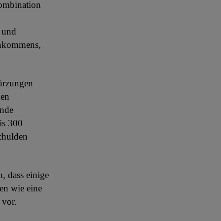
Kombination
n und
inkommens,
kürzungen
men
ende
is 300
chulden
n, dass einige
en wie eine
 vor.