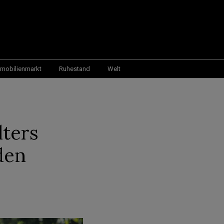
mobilienmarkt
Ruhestand
Welt
lters
 den