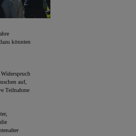
ahre
 dazu könnten
n Widerspruch
enschen auf,
ive Teilnahme
er,
die
tenalter