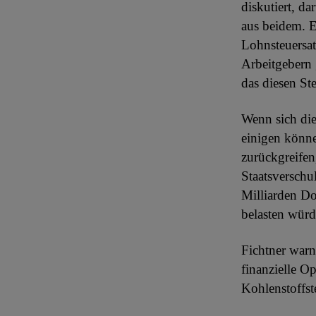
diskutiert, d
aus beidem. E
Lohnsteuersat
Arbeitgebern
das diesen St
Wenn sich di
einigen könne
zurückgreifen
Staatsverschu
Milliarden Do
belasten würd
Fichtner warnt
finanzielle O
Kohlenstoffst