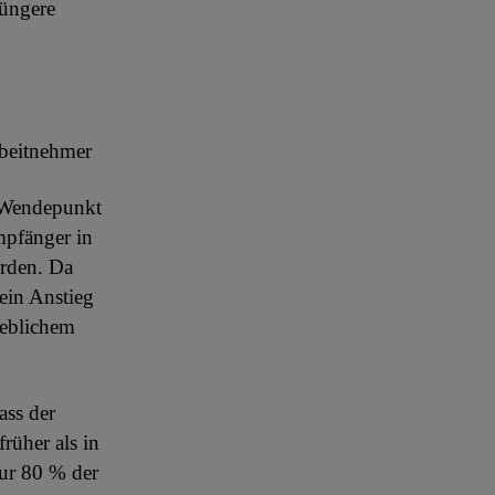
jüngere
beitnehmer
r Wendepunkt
mpfänger in
erden. Da
ein Anstieg
heblichem
ass der
rüher als in
ur 80 % der