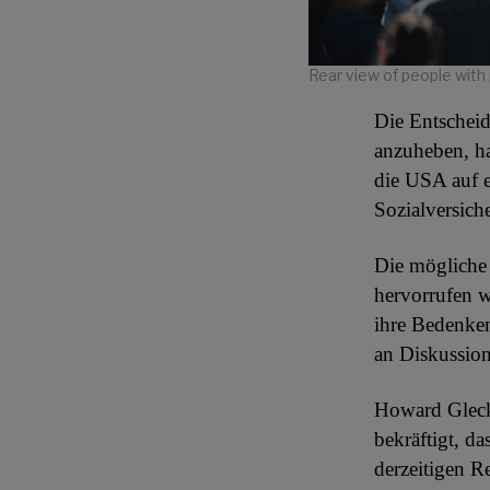
Rear view of people with 
Die Entscheid
anzuheben, ha
die USA auf e
Sozialversich
Die mögliche 
hervorrufen w
ihre Bedenken
an Diskussio
Howard Gleck
bekräftigt, d
derzeitigen R