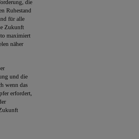
orderung, die
 den Ruhestand
nd für alle
ie Zukunft
nto maximiert
elen näher
er
ung und die
ch wenn das
fer erfordert,
der
 Zukunft