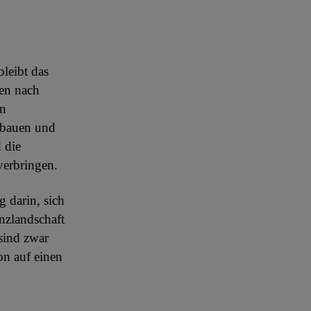
leibt das
ben nach
an
fbauen und
d die
verbringen.
g darin, sich
anzlandschaft
sind zwar
on auf einen