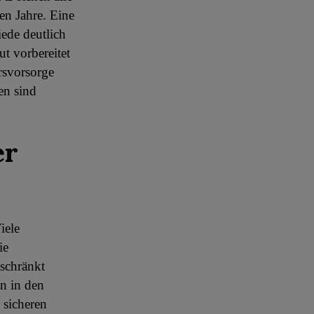
en Jahre. Eine
ede deutlich
t vorbereitet
rsvorsorge
en sind
er
iele
ie
eschränkt
n in den
 sicheren