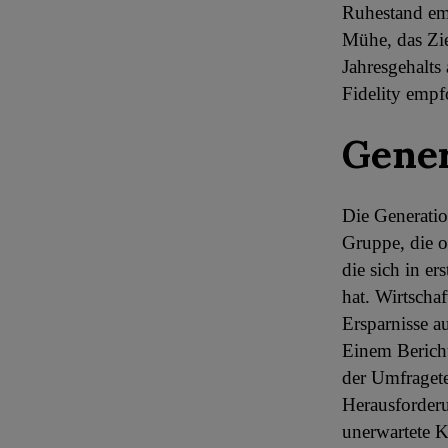
Ruhestand emp
Mühe, das Zie
Jahresgehalts
Fidelity empf
Gener
Die Generatio
Gruppe, die o
die sich in er
hat. Wirtscha
Ersparnisse a
Einem Bericht
der Umfragete
Herausforderu
unerwartete K