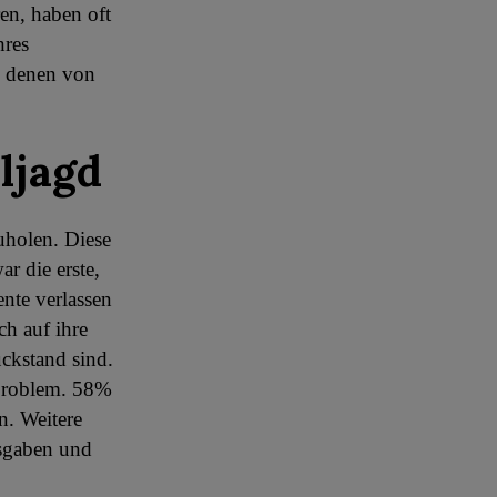
en, haben oft
hres
ie denen von
ljagd
uholen. Diese
r die erste,
ente verlassen
h auf ihre
ückstand sind.
 Problem. 58%
n. Weitere
usgaben und