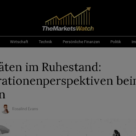
Wirtschaft
Technik
Persönliche Finanzen
Politik
Im
täten im Ruhestand:
ationenperspektiven be
n
Rosalind Evans