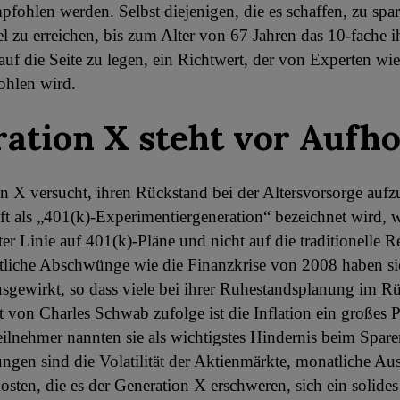
fohlen werden. Selbst diejenigen, die es schaffen, zu spar
l zu erreichen, bis zum Alter von 67 Jahren das 10-fache i
 auf die Seite zu legen, ein Richtwert, der von Experten w
ohlen wird.
ation X steht vor Aufho
n X versucht, ihren Rückstand bei der Altersvorsorge aufz
ft als „401(k)-Experimentiergeneration“ bezeichnet wird, wa
ster Linie auf 401(k)-Pläne und nicht auf die traditionelle R
ftliche Abschwünge wie die Finanzkrise von 2008 haben sic
usgewirkt, so dass viele bei ihrer Ruhestandsplanung im R
 von Charles Schwab zufolge ist die Inflation ein großes
ilnehmer nannten sie als wichtigstes Hindernis beim Spare
ngen sind die Volatilität der Aktienmärkte, monatliche A
osten, die es der Generation X erschweren, sich ein solides