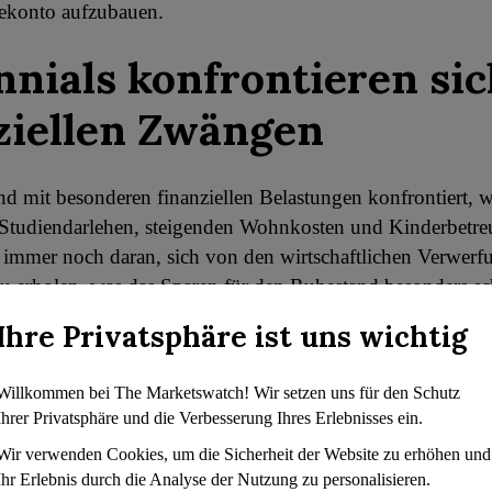
gekonto aufzubauen.
nnials konfrontieren sic
ziellen Zwängen
ind mit besonderen finanziellen Belastungen konfrontiert, w
 Studiendarlehen, steigenden Wohnkosten und Kinderbetre
n immer noch daran, sich von den wirtschaftlichen Verwerf
 zu erholen, was das Sparen für den Ruhestand besonders s
ieser Schwierigkeiten sind einige Millennials motiviert, ih
Ihre Privatsphäre ist uns wichtig
und versuchen, die empfohlenen Ziele zu erreichen, z. B. 
 bis zum Alter von 40 Jahren zu sparen. Es ist jedoch nach 
Willkommen bei The Marketswatch! Wir setzen uns für den Schutz
e heutigen Ausgaben auszugleichen und gleichzeitig auf die
Ihrer Privatsphäre und die Verbesserung Ihres Erlebnisses ein.
Ziele hinzuarbeiten.
Wir verwenden Cookies, um die Sicherheit der Website zu erhöhen und
Ihr Erlebnis durch die Analyse der Nutzung zu personalisieren.