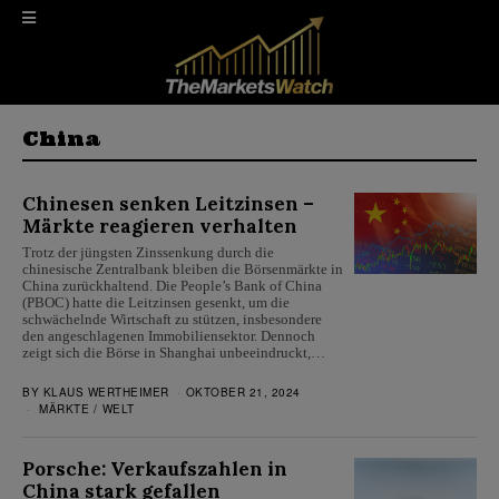
China
Chinesen senken Leitzinsen –
Märkte reagieren verhalten
Trotz der jüngsten Zinssenkung durch die
chinesische Zentralbank bleiben die Börsenmärkte in
China zurückhaltend. Die People’s Bank of China
(PBOC) hatte die Leitzinsen gesenkt, um die
schwächelnde Wirtschaft zu stützen, insbesondere
den angeschlagenen Immobiliensektor. Dennoch
zeigt sich die Börse in Shanghai unbeeindruckt,…
BY
KLAUS WERTHEIMER
OKTOBER 21, 2024
MÄRKTE
/
WELT
Porsche: Verkaufszahlen in
China stark gefallen