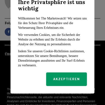
Ihre Privatsphäre ist uns
wichtig
Willkommen bei The Marketswatch! Wir setzen uns
Folgen Sie
für den Schutz Ihrer Privatsphäre und die
Verbesserung Ihres Erlebnisses ein.
Wir verwenden Cookies, um die Sicherheit der
Website zu erhöhen und Ihr Erlebnis durch die
Analyse der Nutzung zu personalisieren.
Indem Sie unseren Cookie-Richtlinien zustimmen,
ÜBER UNS
unterstützen Sie unsere Bemühungen, bessere
Dienstleistungen anzubieten und Ihr Surf-Erlebnis
zu verbessern.
AKZEPTIEREN
The Markets Watch wurde mit dem Ziel gegründet, die komplexe Welt
der Finanzmärkte zu entmystifizieren, und ist eine führende Online-
Finanznachrichtenseite, die aktuelle und relevante Nachrichten,
Analysen und Einblicke für Investoren, Finanzexperten und Personen