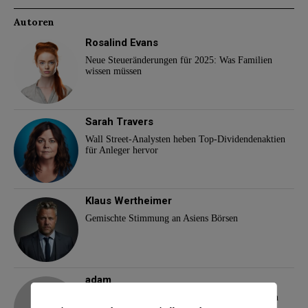
Autoren
Rosalind Evans
Neue Steueränderungen für 2025: Was Familien
wissen müssen
Sarah Travers
Wall Street-Analysten heben Top-Dividendenaktien
für Anleger hervor
Klaus Wertheimer
Gemischte Stimmung an Asiens Börsen
adam
Demokraten-Komplott gegen US-Präsident Biden