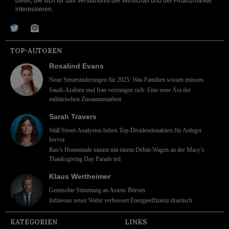
bietet, die sich für das Verständnis der Wirtschaft und der Finanzmärkte
interessieren.
TOP-AUTOREN
Rosalind Evans
Neue Steueränderungen für 2025: Was Familien wissen müssen
Saudi-Arabien und Iran vereinigen sich: Eine neue Ära der
militärischen Zusammenarbeit
Sarah Travers
Wall Street-Analysten heben Top-Dividendenaktien für Anleger
hervor
Rao’s Homemade nimmt mit einem Debüt-Wagen an der Macy’s
Thanksgiving Day Parade teil
Klaus Wertheimer
Gemischte Stimmung an Asiens Börsen
Infineons neuer Wafer verbessert Energieeffizienz drastisch
KATEGORIEN
LINKS