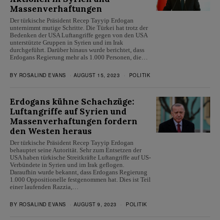
Massenverhaftungen
Der türkische Präsident Recep Tayyip Erdogan
unternimmt mutige Schritte. Die Türkei hat trotz der
Bedenken der USA Luftangriffe gegen von den USA
unterstützte Gruppen in Syrien und im Irak
durchgeführt. Darüber hinaus wurde berichtet, dass
Erdogans Regierung mehr als 1.000 Personen, die…
BY
ROSALIND EVANS
AUGUST 15, 2023
POLITIK
Erdogans kühne Schachzüge:
Luftangriffe auf Syrien und
Massenverhaftungen fordern
den Westen heraus
Der türkische Präsident Recep Tayyip Erdogan
behauptet seine Autorität. Sehr zum Entsetzen der
USA haben türkische Streitkräfte Luftangriffe auf US-
Verbündete in Syrien und im Irak geflogen.
Daraufhin wurde bekannt, dass Erdogans Regierung
1.000 Oppositionelle festgenommen hat. Dies ist Teil
einer laufenden Razzia,…
BY
ROSALIND EVANS
AUGUST 9, 2023
POLITIK