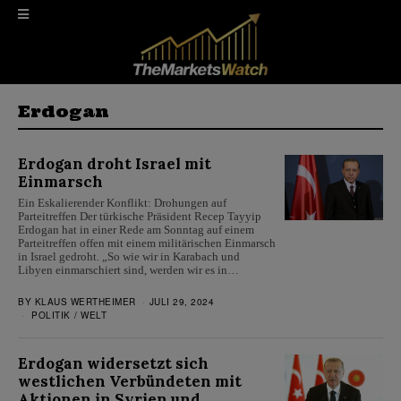
Erdogan
Erdogan droht Israel mit
Einmarsch
Ein Eskalierender Konflikt: Drohungen auf
Parteitreffen Der türkische Präsident Recep Tayyip
Erdogan hat in einer Rede am Sonntag auf einem
Parteitreffen offen mit einem militärischen Einmarsch
in Israel gedroht. „So wie wir in Karabach und
Libyen einmarschiert sind, werden wir es in…
BY
KLAUS WERTHEIMER
JULI 29, 2024
POLITIK
/
WELT
Erdogan widersetzt sich
westlichen Verbündeten mit
Aktionen in Syrien und