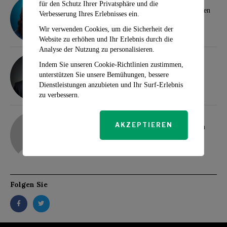
für den Schutz Ihrer Privatsphäre und die
Wall Street-Analysten heben Top-Dividendenaktien
Verbesserung Ihres Erlebnisses ein.
für Anleger hervor
Wir verwenden Cookies, um die Sicherheit der
Website zu erhöhen und Ihr Erlebnis durch die
Analyse der Nutzung zu personalisieren.
Klaus Wertheimer
Indem Sie unseren Cookie-Richtlinien zustimmen,
Gemischte Stimmung an Asiens Börsen
unterstützen Sie unsere Bemühungen, bessere
Dienstleistungen anzubieten und Ihr Surf-Erlebnis
zu verbessern.
adam
AKZEPTIEREN
Demokraten-Komplott gegen US-Präsident Biden
Folgen Sie