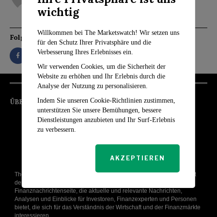
wichtig
Willkommen bei The Marketswatch! Wir setzen uns
Folgen Sie
für den Schutz Ihrer Privatsphäre und die
Verbesserung Ihres Erlebnisses ein.
Wir verwenden Cookies, um die Sicherheit der
Website zu erhöhen und Ihr Erlebnis durch die
Analyse der Nutzung zu personalisieren.
Indem Sie unseren Cookie-Richtlinien zustimmen,
ÜBER UNS
unterstützen Sie unsere Bemühungen, bessere
Dienstleistungen anzubieten und Ihr Surf-Erlebnis
zu verbessern.
AKZEPTIEREN
The Markets Watch wurde mit dem Ziel gegründet, die komplexe Welt
der Finanzmärkte zu entmystifizieren, und ist eine führende Online-
Finanznachrichtenseite, die aktuelle und relevante Nachrichten,
Analysen und Einblicke für Investoren, Finanzexperten und Personen
bietet, die sich für das Verständnis der Wirtschaft und der Finanzmärkte
interessieren.