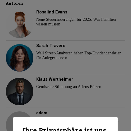
Autoren
Rosalind Evans
Neue Steueränderungen für 2025: Was Familien
wissen müssen
Sarah Travers
Wall Street-Analysten heben Top-Dividendenaktien
für Anleger hervor
Klaus Wertheimer
Gemischte Stimmung an Asiens Börsen
adam
Demokraten-Komplott gegen US-Präsident Biden
Ihre Privatsphäre ist uns