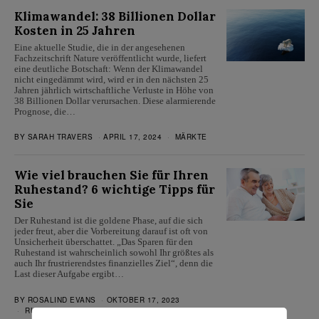
Klimawandel: 38 Billionen Dollar
Kosten in 25 Jahren
Eine aktuelle Studie, die in der angesehenen
Fachzeitschrift Nature veröffentlicht wurde, liefert
eine deutliche Botschaft: Wenn der Klimawandel
nicht eingedämmt wird, wird er in den nächsten 25
Jahren jährlich wirtschaftliche Verluste in Höhe von
38 Billionen Dollar verursachen. Diese alarmierende
Prognose, die…
BY
SARAH TRAVERS
APRIL 17, 2024
MÄRKTE
Wie viel brauchen Sie für Ihren
Ruhestand? 6 wichtige Tipps für
Sie
Der Ruhestand ist die goldene Phase, auf die sich
jeder freut, aber die Vorbereitung darauf ist oft von
Unsicherheit überschattet. „Das Sparen für den
Ruhestand ist wahrscheinlich sowohl Ihr größtes als
auch Ihr frustrierendstes finanzielles Ziel“, denn die
Last dieser Aufgabe ergibt…
BY
ROSALIND EVANS
OKTOBER 17, 2023
RUHESTAND