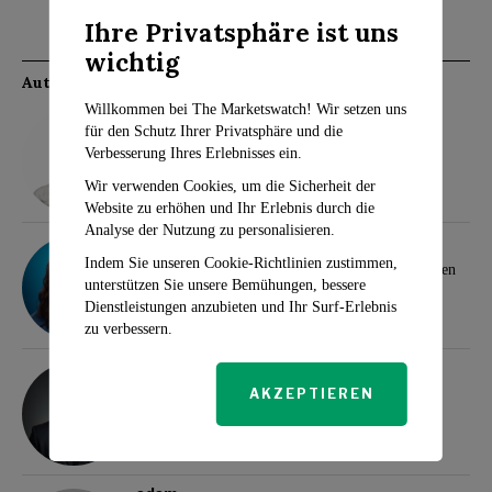
Ihre Privatsphäre ist uns
wichtig
Autoren
Willkommen bei The Marketswatch! Wir setzen uns
Rosalind Evans
für den Schutz Ihrer Privatsphäre und die
Neue Steueränderungen für 2025: Was Familien
Verbesserung Ihres Erlebnisses ein.
wissen müssen
Wir verwenden Cookies, um die Sicherheit der
Website zu erhöhen und Ihr Erlebnis durch die
Analyse der Nutzung zu personalisieren.
Sarah Travers
Indem Sie unseren Cookie-Richtlinien zustimmen,
Wall Street-Analysten heben Top-Dividendenaktien
unterstützen Sie unsere Bemühungen, bessere
für Anleger hervor
Dienstleistungen anzubieten und Ihr Surf-Erlebnis
zu verbessern.
Klaus Wertheimer
AKZEPTIEREN
Gemischte Stimmung an Asiens Börsen