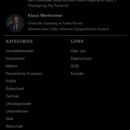
Rao’s Homemade nimmt mit einem Debüt-Wagen an der Macy’s
Thanksgiving Day Parade teil
Klaus Wertheimer
Gemischte Stimmung an Asiens Börsen
Infineons neuer Wafer verbessert Energieeffizienz drastisch
KATEGORIEN
LINKS
Immobilienmarkt
Über uns
Investment
Datenschutz
Märkte
AGB
Persönliche Finanzen
Kontakt
Politik
Ruhestand
Technik
Unkategorisiert
Unternehmen
Welt
Wirtschaft