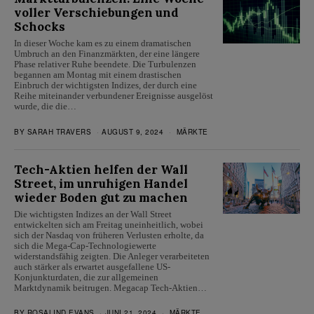
voller Verschiebungen und
Schocks
In dieser Woche kam es zu einem dramatischen
Umbruch an den Finanzmärkten, der eine längere
Phase relativer Ruhe beendete. Die Turbulenzen
begannen am Montag mit einem drastischen
Einbruch der wichtigsten Indizes, der durch eine
Reihe miteinander verbundener Ereignisse ausgelöst
wurde, die die…
BY
SARAH TRAVERS
AUGUST 9, 2024
MÄRKTE
Tech-Aktien helfen der Wall
Street, im unruhigen Handel
wieder Boden gut zu machen
Die wichtigsten Indizes an der Wall Street
entwickelten sich am Freitag uneinheitlich, wobei
sich der Nasdaq von früheren Verlusten erholte, da
sich die Mega-Cap-Technologiewerte
widerstandsfähig zeigten. Die Anleger verarbeiteten
auch stärker als erwartet ausgefallene US-
Konjunkturdaten, die zur allgemeinen
Marktdynamik beitrugen. Megacap Tech-Aktien…
BY
ROSALIND EVANS
JUNI 21, 2024
MÄRKTE