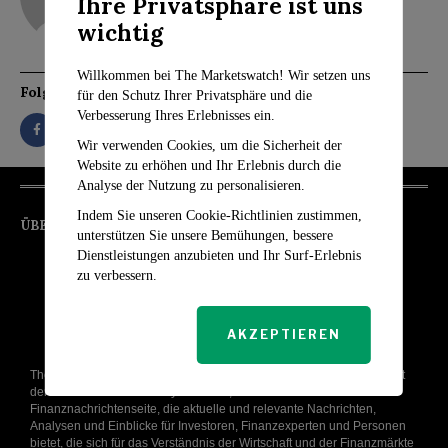
Ihre Privatsphäre ist uns
wichtig
Willkommen bei The Marketswatch! Wir setzen uns
Folgen Sie
für den Schutz Ihrer Privatsphäre und die
Verbesserung Ihres Erlebnisses ein.
Wir verwenden Cookies, um die Sicherheit der
Website zu erhöhen und Ihr Erlebnis durch die
Analyse der Nutzung zu personalisieren.
Indem Sie unseren Cookie-Richtlinien zustimmen,
ÜBER UNS
unterstützen Sie unsere Bemühungen, bessere
Dienstleistungen anzubieten und Ihr Surf-Erlebnis
zu verbessern.
AKZEPTIEREN
The Markets Watch wurde mit dem Ziel gegründet, die komplexe Welt
der Finanzmärkte zu entmystifizieren, und ist eine führende Online-
Finanznachrichtenseite, die aktuelle und relevante Nachrichten,
Analysen und Einblicke für Investoren, Finanzexperten und Personen
bietet, die sich für das Verständnis der Wirtschaft und der Finanzmärkte