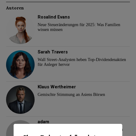
Autoren
Rosalind Evans
Neue Steueränderungen für 2025: Was Familien
wissen müssen
Sarah Travers
Wall Street-Analysten heben Top-Dividendenaktien
für Anleger hervor
Klaus Wertheimer
Gemischte Stimmung an Asiens Börsen
adam
Demokraten-Komplott gegen US-Präsident Biden