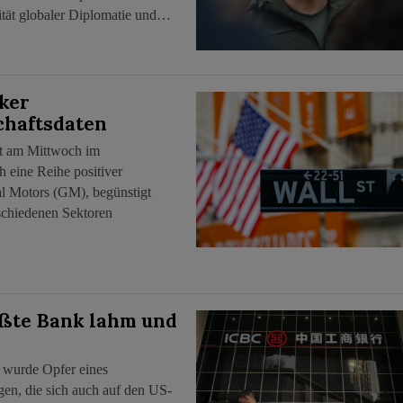
ität globaler Diplomatie und…
rker
haftsdaten
et am Mittwoch im
eine Reihe positiver
l Motors (GM), begünstigt
rschiedenen Sektoren
ößte Bank lahm und
 wurde Opfer eines
en, die sich auch auf den US-