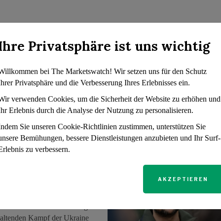
yrinth:
Ihre Privatsphäre ist uns wichtig
nd finanzielle
Willkommen bei The Marketswatch! Wir setzen uns für den Schutz
itgenossenschaften die
Ihrer Privatsphäre und die Verbesserung Ihres Erlebnisses ein.
ten vorzustellen. Die
r allem dazu, lebenslange
Wir verwenden Cookies, um die Sicherheit der Website zu erhöhen und
Vorsicht und weisen darauf
Ihr Erlebnis durch die Analyse der Nutzung zu personalisieren.
Indem Sie unseren Cookie-Richtlinien zustimmen, unterstützen Sie
unsere Bemühungen, bessere Dienstleistungen anzubieten und Ihr Surf-
N
Erlebnis zu verbessern.
ton-Besuch
r die Ukraine-Hilfe
AKZEPTIEREN
 Woche zu einem für die
ton. Inmitten einer schwierigen
nhaltenden Kampf der Ukraine