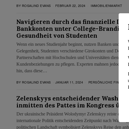
BY
ROSALIND EVANS
FEBRUAR 22, 2024
IMMOBILIENMARKT
Navigieren durch das finanzielle Lab
Bankkonten unter College-Branding u
Gesundheit von Studenten
Wenn ein neues Studienjahr beginnt, nutzen Banken und Kred
Gelegenheit, Studenten verschiedene Girokonten und Debitkar
Partnerschaften mit Hochschulen und Universitäten dienen vo
Kundenbeziehungen zu pflegen. Experten mahnen jedoch zur 
hin, dass diese…
BY
ROSALIND EVANS
JANUAR 11, 2024
PERSÖNLICHE FINANZE
Zelenskyys entscheidender Washing
inmitten des Pattes im Kongress übe
Der ukrainische Präsident Wolodymyr Zelenskyy reiste diese
internationale Politik entscheidenden Zeitpunkt nach Washing
politischen Landschaft symbolisiert Zelenskyys Reise den a