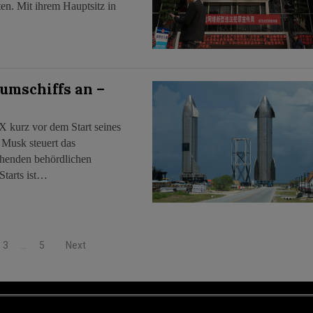
en. Mit ihrem Hauptsitz in
umschiffs an –
X kurz vor dem Start seines
 Musk steuert das
ehenden behördlichen
Starts ist…
3
…
5
Next