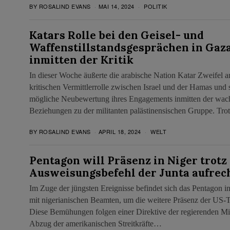
BY
ROSALIND EVANS
MAI 14, 2024
POLITIK
Katars Rolle bei den Geisel- und
Waffenstillstandsgesprächen in Gaza
inmitten der Kritik
In dieser Woche äußerte die arabische Nation Katar Zweifel an
kritischen Vermittlerrolle zwischen Israel und der Hamas und s
mögliche Neubewertung ihres Engagements inmitten der wach
Beziehungen zu der militanten palästinensischen Gruppe. Tr
BY
ROSALIND EVANS
APRIL 18, 2024
WELT
Pentagon will Präsenz in Niger trotz
Ausweisungsbefehl der Junta aufrec
Im Zuge der jüngsten Ereignisse befindet sich das Pentagon 
mit nigerianischen Beamten, um die weitere Präsenz der US-
Diese Bemühungen folgen einer Direktive der regierenden Mili
Abzug der amerikanischen Streitkräfte…