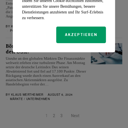
Indem Sie unseren Cookie-Richtlinien zustimmen,
Entscheidung folgt auf die Abgabe mehrerer
unterstützen Sie unsere Bemühungen, bessere
„Patriot“-Systeme durch Deutschland an die Ukraine,
die im Zuge des anhaltenden russischen
Dienstleistungen anzubieten und Ihr Surf-Erlebnis
Angriffskriegs…
zu verbessern.
BY
KLAUS WERTHEIMER
AUGUST 16, 2024
POLITIK
/
WELT
AKZEPTIEREN
Börsenbeben: Droht ein Crash in
den USA?
Unruhe an den globalen Märkten Die Finanzmärkte
weltweit erleben eine turbulente Phase. Am Montag
setzte der deutsche Leitindex Dax seinen
Abwärtstrend fort und fiel auf 17.100 Punkte. Dieser
Rückgang wurde durch einen Ausverkauf an den
asiatischen Aktienmärkten ausgelöst. Zu
Handelsbeginn verlor der…
BY
KLAUS WERTHEIMER
AUGUST 6, 2024
MÄRKTE
/
UNTERNEHMEN
1
2
3
Next