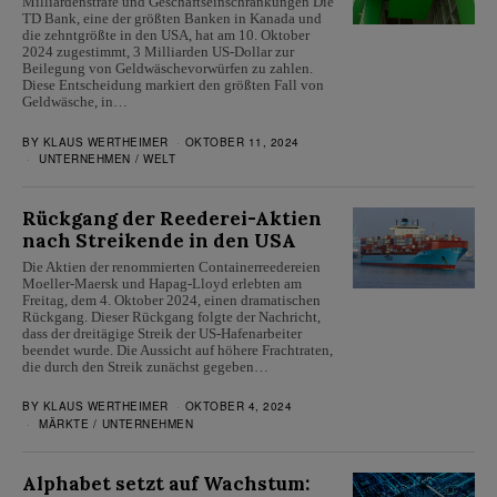
Milliardenstrafe und Geschäftseinschränkungen Die
TD Bank, eine der größten Banken in Kanada und
die zehntgrößte in den USA, hat am 10. Oktober
2024 zugestimmt, 3 Milliarden US-Dollar zur
Beilegung von Geldwäschevorwürfen zu zahlen.
Diese Entscheidung markiert den größten Fall von
Geldwäsche, in…
BY
KLAUS WERTHEIMER
OKTOBER 11, 2024
UNTERNEHMEN
/
WELT
Rückgang der Reederei-Aktien
nach Streikende in den USA
Die Aktien der renommierten Containerreedereien
Moeller-Maersk und Hapag-Lloyd erlebten am
Freitag, dem 4. Oktober 2024, einen dramatischen
Rückgang. Dieser Rückgang folgte der Nachricht,
dass der dreitägige Streik der US-Hafenarbeiter
beendet wurde. Die Aussicht auf höhere Frachtraten,
die durch den Streik zunächst gegeben…
BY
KLAUS WERTHEIMER
OKTOBER 4, 2024
MÄRKTE
/
UNTERNEHMEN
Alphabet setzt auf Wachstum: