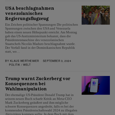
USA beschlagnahmen
venezolanisches
Regierungsflugzeug
Ein Zeichen politischer Spannungen Die politischen
Spannungen zwischen den USA und Venezuela
haben einen neuen Höhepunkt erreicht. Am Montag
gab das US-Justizministerium bekannt, dass die
Präsidentenmaschine des venezolanischen
Staatschefs Nicolás Maduro beschlagnahmt wurde.
Der Vorfall fand in der Dominikanischen Republik
statt, wo…
BY
KLAUS WERTHEIMER
SEPTEMBER 3, 2024
POLITIK
/
WELT
Trump warnt Zuckerberg vor
Konsequenzen bei
Wahlmanipulation
Der ehemalige US-Präsident Donald Trump hat in
seinem neuen Buch scharfe Kritik an Meta-CEO
Mark Zuckerberg geäußert und ihm mögliche
schwere Konsequenzen angedroht, falls es bei der
kommenden Präsidentschaftswahl 2024 zu illegalen
Aktivitäten kommen sollte. In dem Buch mit dem