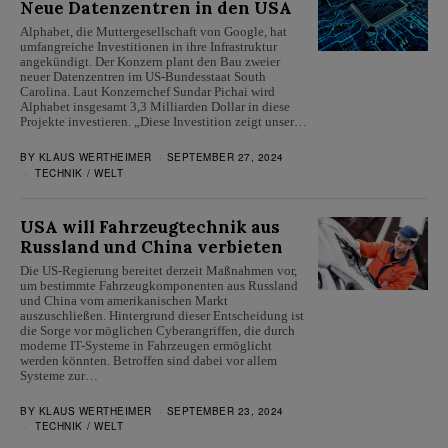
Neue Datenzentren in den USA
Alphabet, die Muttergesellschaft von Google, hat
umfangreiche Investitionen in ihre Infrastruktur
angekündigt. Der Konzern plant den Bau zweier
neuer Datenzentren im US-Bundesstaat South
Carolina. Laut Konzernchef Sundar Pichai wird
Alphabet insgesamt 3,3 Milliarden Dollar in diese
Projekte investieren. „Diese Investition zeigt unser…
BY
KLAUS WERTHEIMER
SEPTEMBER 27, 2024
TECHNIK
/
WELT
USA will Fahrzeugtechnik aus
Russland und China verbieten
Die US-Regierung bereitet derzeit Maßnahmen vor,
um bestimmte Fahrzeugkomponenten aus Russland
und China vom amerikanischen Markt
auszuschließen. Hintergrund dieser Entscheidung ist
die Sorge vor möglichen Cyberangriffen, die durch
moderne IT-Systeme in Fahrzeugen ermöglicht
werden könnten. Betroffen sind dabei vor allem
Systeme zur…
BY
KLAUS WERTHEIMER
SEPTEMBER 23, 2024
TECHNIK
/
WELT