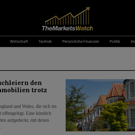
Wirtschaft
Technik
Persönliche Finanzen
Politik
Im
schleiern den
mmobilien trotz
ngland und Wales, die sich im
 offengelegt. Eine kürzlich
ften aufgedeckt, mit denen
…