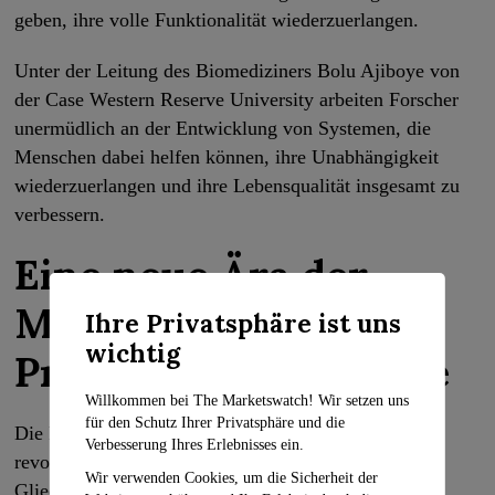
geben, ihre volle Funktionalität wiederzuerlangen.
Unter der Leitung des Biomediziners Bolu Ajiboye von
der Case Western Reserve University arbeiten Forscher
unermüdlich an der Entwicklung von Systemen, die
Menschen dabei helfen können, ihre Unabhängigkeit
wiederzuerlangen und ihre Lebensqualität insgesamt zu
verbessern.
Eine neue Ära der
Möglichkeiten in der
Ihre Privatsphäre ist uns
wichtig
Prothesentechnologie
Willkommen bei The Marketswatch! Wir setzen uns
für den Schutz Ihrer Privatsphäre und die
Die Fortschritte in der Prothesentechnologie
Verbesserung Ihres Erlebnisses ein.
revolutionieren das Leben von Menschen, die
Wir verwenden Cookies, um die Sicherheit der
Gliedmaßen verloren haben oder an der Wirbelsäule