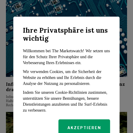
Ihre Privatsphäre ist uns
wichtig
Willkommen bei The Marketswatch! Wir setzen uns
für den Schutz Ihrer Privatsphäre und die
Verbesserung Ihres Erlebnisses ein.
Wir verwenden Cookies, um die Sicherheit der
Website zu erhöhen und Ihr Erlebnis durch die
Infineons neuer Wafer verbessert Energieeffizienz
Analyse der Nutzung zu personalisieren.
drastisch
Indem Sie unseren Cookie-Richtlinien zustimmen,
Infineon Technologies hat einen bahnbrechenden Fortschritt in der
unterstützen Sie unsere Bemühungen, bessere
Halbleitertechnologie erzielt, der maßgeblich zur Energieeffizienz von KI-
Dienstleistungen anzubieten und Ihr Surf-Erlebnis
Rechenzentren beitragen könnte. Mit einer innovativen Schleiftechnik stellt der
zu verbessern.
AKZEPTIEREN