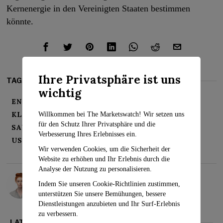
Kernenergie in den Vereinigten Staaten bestimmen
könnte.
Ihre Privatsphäre ist uns
TAGS:
wichtig
ENERGIEPOLITIK
GEORGIEN STROM
KLIMAWANDEL
NUKLEAR ENERGIE
Willkommen bei The Marketswatch! Wir setzen uns
für den Schutz Ihrer Privatsphäre und die
SAUBERE ENERGIE
SÜDKOREA
Verbesserung Ihres Erlebnisses ein.
US-KERNKRAFT
VOGTLE-PROJEKT
Wir verwenden Cookies, um die Sicherheit der
Website zu erhöhen und Ihr Erlebnis durch die
Analyse der Nutzung zu personalisieren.
Rosalind Evans
Indem Sie unseren Cookie-Richtlinien zustimmen,
unterstützen Sie unsere Bemühungen, bessere
Dienstleistungen anzubieten und Ihr Surf-Erlebnis
zu verbessern.
LATEST FROM UNTERNEHMEN