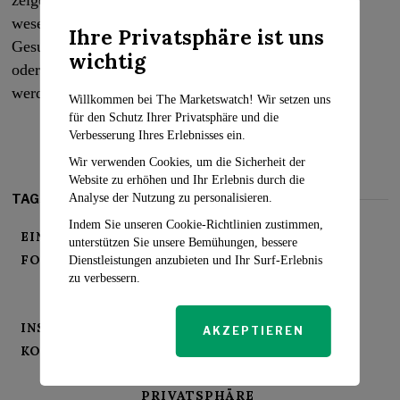
zeigen, ob diese Instrumente tatsächlich einen
wesentlichen Beitrag zur Sicherheit und psychischen
Ihre Privatsphäre ist uns
Gesundheit von jugendlichen Nutzern leisten können
wichtig
oder ob noch weitergehende Maßnahmen ergriffen
werden müssen.
Willkommen bei The Marketswatch! Wir setzen uns
für den Schutz Ihrer Privatsphäre und die
Verbesserung Ihres Erlebnisses ein.
Wir verwenden Cookies, um die Sicherheit der
Website zu erhöhen und Ihr Erlebnis durch die
Analyse der Nutzung zu personalisieren.
TAGS:
Indem Sie unseren Cookie-Richtlinien zustimmen,
EINSATZZEITBESCHRÄNKUNGEN
unterstützen Sie unsere Bemühungen, bessere
FOLLOWER-ÜBERWACHUNG
Dienstleistungen anzubieten und Ihr Surf-Erlebnis
zu verbessern.
FUNKTIONEN ZUR ELTERLICHEN
ÜBERWACHUNG
INSTAGRAM
JUGENDLICHE NUTZER
AKZEPTIEREN
KONTOÜBERWACHUNG
MASSNAHMEN ZUM SCHUTZ DER P
RIVATSPHÄRE