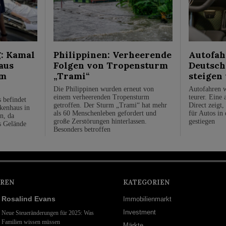
: Kamal
Philippinen: Verheerende
Autofah
aus
Folgen von Tropensturm
Deutsch
em
„Trami“
steigen
Die Philippinen wurden erneut von
Autofahren w
einem verheerenden Tropensturm
teurer. Eine 
 befindet
getroffen. Der Sturm „Trami“ hat mehr
Direct zeigt,
kenhaus in
als 60 Menschenleben gefordert und
für Autos in 
on, da
große Zerstörungen hinterlassen.
gestiegen
as Gelände
Besonders betroffen
REN
KATEGORIEN
Rosalind Evans
Immobilienmarkt
Investment
Neue Steueränderungen für 2025: Was
Familien wissen müssen
Märkte