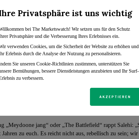
edern und Online-Postings hatte Salehi öffentlich eine Rei
erstützt, die sich nach dem Tod von Mahsa Amini, einer 22
Ihre Privatsphäre ist uns wichtig
ischen Frau, entzündet hatten. Amini starb am 16. Septem
izei sie verhaftet und angeblich in ein Umerziehungszentru
Willkommen bei The Marketswatch! Wir setzen uns für den Schutz
e den Hidschab nicht korrekt getragen hatte.
Ihrer Privatsphäre und die Verbesserung Ihres Erlebnisses ein.
Wir verwenden Cookies, um die Sicherheit der Website zu erhöhen und
er Ethnie der Bachtiari angehört, hat mit seiner Musik imme
Ihr Erlebnis durch die Analyse der Nutzung zu personalisieren.
er Iraner mit unterschiedlichem ethnischen Hintergrund ge
Indem Sie unseren Cookie-Richtlinien zustimmen, unterstützen Sie
Mitte September des vergangenen Jahres anschwollen, forder
unsere Bemühungen, bessere Dienstleistungen anzubieten und Ihr Surf-
ich gegen ihre Regierung zu erheben.
Erlebnis zu verbessern.
gram-Post appellierte er: „Wir bluten alle die gleiche Farb
AKZEPTIEREN
 kraftvolle Einheit und weigern wir uns, dass sie in diesem
n und traurigen Himmel Zwietracht unter uns säen“.
g „Meydoone jang“ oder „The Battlefield“ rappt Salehi: „S
t Jahren zu euch. Es reicht nicht aus, rebellisch zu sein; wi