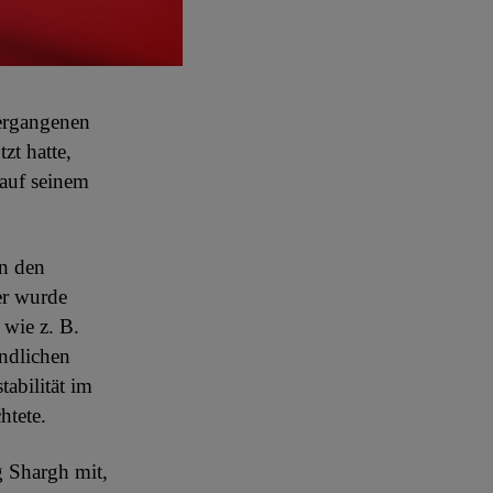
vergangenen
zt hatte,
 auf seinem
in den
er wurde
 wie z. B.
indlichen
abilität im
htete.
g Shargh mit,