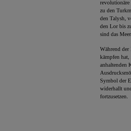
revolutionäre
zu den Turkme
den Talysh, v
den Lor bis z
sind das Meer
Während der I
kämpfen hat, 
anhaltenden 
Ausdrucksmögl
Symbol der Ei
widerhallt un
fortzusetzen.