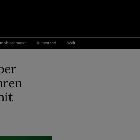
mobilienmarkt
Ruhestand
Welt
per
hren
mit