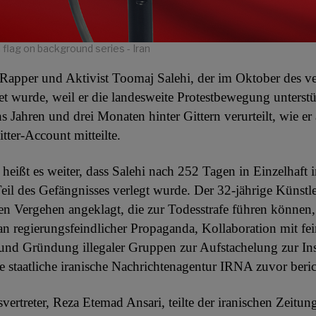
 flag on background series - Iran
 Rapper und Aktivist Toomaj Salehi, der im Oktober des 
et wurde, weil er die landesweite Protestbewegung unterstüt
s Jahren und drei Monaten hinter Gittern verurteilt, wie er
itter-Account mitteilte.
heißt es weiter, dass Salehi nach 252 Tagen in Einzelhaft 
eil des Gefängnisses verlegt wurde. Der 32-jährige Künstl
n Vergehen angeklagt, die zur Todesstrafe führen können,
an regierungsfeindlicher Propaganda, Kollaboration mit fe
nd Gründung illegaler Gruppen zur Aufstachelung zur Inst
e staatliche iranische Nachrichtenagentur IRNA zuvor beric
svertreter, Reza Etemad Ansari, teilte der iranischen Zeitun