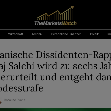
Wirtschaft
Technik
Persönliche Finanzen
Politik
Im
ranische Dissidenten-Rap
j Salehi wird zu sechs Ja
verurteilt und entgeht da
odesstrafe
Rosalind Evans