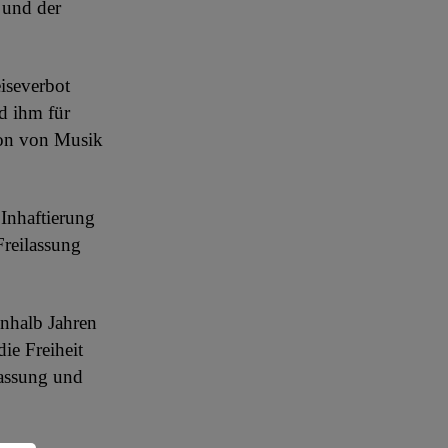
 und der
eiseverbot
d ihm für
tion von Musik
 Inhaftierung
Freilassung
inhalb Jahren
ie Freiheit
lassung und