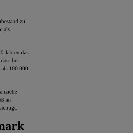
uhestand zu
e als
40 Jahren das
dass bei
 als 100.000
anzielle
aß an
ichtigt.
hmark