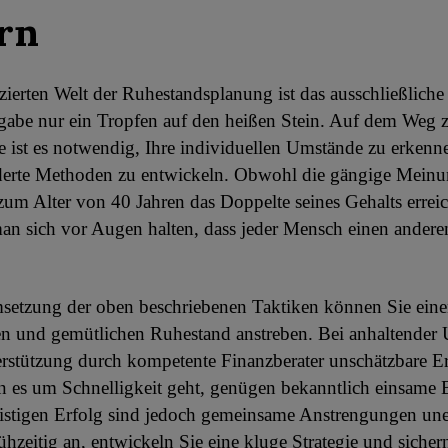
rn
zierten Welt der Ruhestandsplanung ist das ausschließliche
gabe nur ein Tropfen auf den heißen Stein. Auf dem Weg 
e ist es notwendig, Ihre individuellen Umstände zu erken
erte Methoden zu entwickeln. Obwohl die gängige Meinu
zum Alter von 40 Jahren das Doppelte seines Gehalts errei
man sich vor Augen halten, dass jeder Mensch einen ande
setzung der oben beschriebenen Taktiken können Sie ein
n und gemütlichen Ruhestand anstreben. Bei anhaltender 
rstützung durch kompetente Finanzberater unschätzbare E
n es um Schnelligkeit geht, genügen bekanntlich einsam
ristigen Erfolg sind jedoch gemeinsame Anstrengungen uner
ühzeitig an, entwickeln Sie eine kluge Strategie und sichern