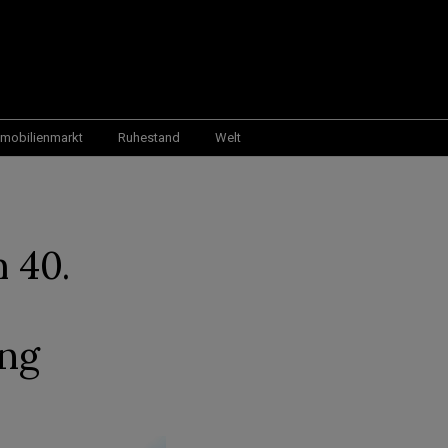
mobilienmarkt
Ruhestand
Welt
 40.
ung