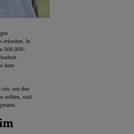
iges
erfordert. In
ie 500.000-
cherheit
or dem
 ein, um den
n sollten, und
eraten.
 im