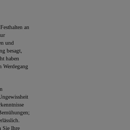
 Festhalten an
zur
nen und
ng besagt,
cht haben
ren Werdegang
en
Ungewissheit
rkenntnisse
e Bemühungen;
lässlich.
 Sie Ihre