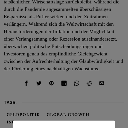
tatsächlichen Wirtschaftslage zurückbleibt, während die
durch die Pandemie angesammelten überschüssigen
Ersparnisse als Puffer wirken und den Zeitrahmen
verlängern. Während sich die Weltwirtschaft mit den
Herausforderungen der Inflation und der Möglichkeit
einer Verlangsamung oder Rezession auseinandersetzt,
überwachen politische Entscheidungsträger und
Investoren genau das empfindliche Gleichgewicht
zwischen der Aufrechterhaltung der Glaubwürdigkeit und
der Förderung eines nachhaltigen Wachstums.
TAGS:
GELDPOLITIK
GLOBAL GROWTH
INFLATION
REZESSION
ZENTRALBANKEN