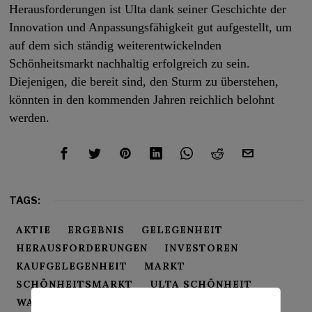
Herausforderungen ist Ulta dank seiner Geschichte der
Innovation und Anpassungsfähigkeit gut aufgestellt, um
auf dem sich ständig weiterentwickelnden
Schönheitsmarkt nachhaltig erfolgreich zu sein.
Diejenigen, die bereit sind, den Sturm zu überstehen,
könnten in den kommenden Jahren reichlich belohnt
werden.
TAGS:
AKTIE
ERGEBNIS
GELEGENHEIT
HERAUSFORDERUNGEN
INVESTOREN
KAUFGELEGENHEIT
MARKT
SCHÖNHEITSMARKT
ULTA SCHÖNHEIT
WACHSTUM