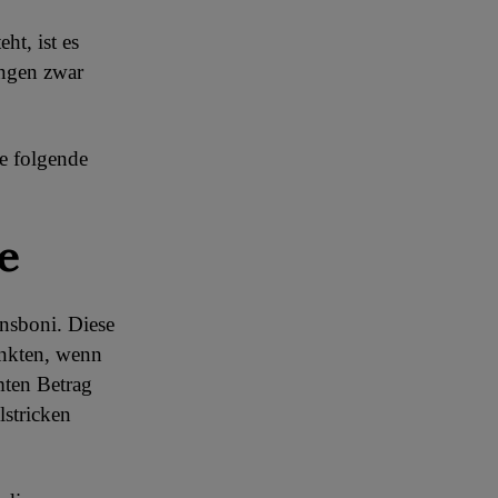
ht, ist es
ingen zwar
ie folgende
e
nsboni. Diese
unkten, wenn
mten Betrag
lstricken