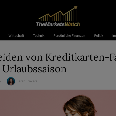
Wirtschaft
Technik
Persönliche Finanzen
Politik
Im
iden von Kreditkarten-Fa
r Urlaubssaison
023
Sarah Travers