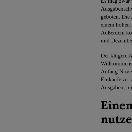
Es mag zwar v
Ausgabenschwe
geboten. Die
einem hohen K
Außerdem kön
und Dezember
Der klügere A
Willkommensb
Anfang Novemb
Einkäufe zu t
Ausgaben, um 
Einen
nutz