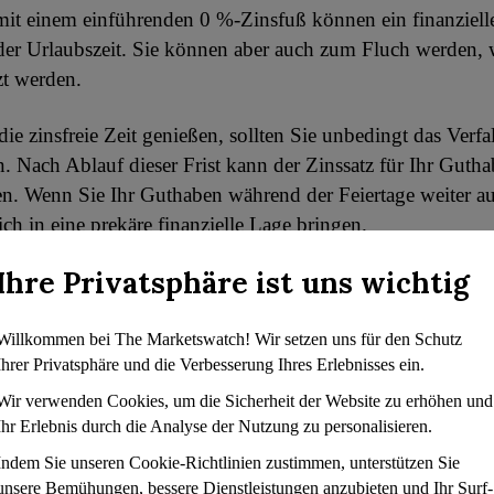
mit einem einführenden 0 %-Zinsfuß können ein finanzielle
der Urlaubszeit. Sie können aber auch zum Fluch werden, 
zt werden.
ie zinsfreie Zeit genießen, sollten Sie unbedingt das Verf
. Nach Ablauf dieser Frist kann der Zinssatz für Ihr Gutha
n. Wenn Sie Ihr Guthaben während der Feiertage weiter au
ch in eine prekäre finanzielle Lage bringen.
Ihre Privatsphäre ist uns wichtig
Einführungstarif optimal zu nutzen, sollten Sie voraussc
n Sie beispielsweise eine saisonale Nebentätigkeit in Erwä
steigern und Ihren Saldo vor Ablauf der Einführungsphas
Willkommen bei The Marketswatch! Wir setzen uns für den Schutz
Ihrer Privatsphäre und die Verbesserung Ihres Erlebnisses ein.
ne teuren Zinsen zahlen müssen.
Wir verwenden Cookies, um die Sicherheit der Website zu erhöhen und
cht bei Geschäftskredit
Ihr Erlebnis durch die Analyse der Nutzung zu personalisieren.
Indem Sie unseren Cookie-Richtlinien zustimmen, unterstützen Sie
unsere Bemühungen, bessere Dienstleistungen anzubieten und Ihr Surf-