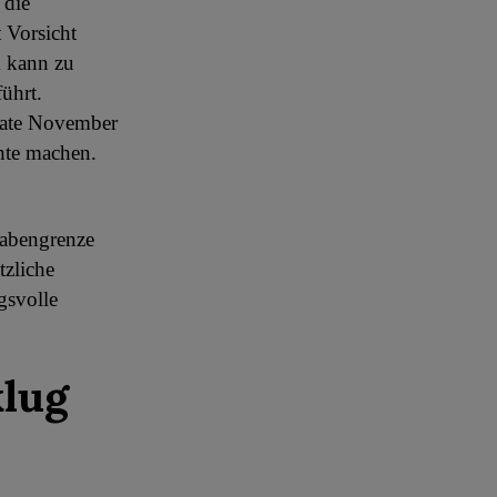
 die
 Vorsicht
 kann zu
ührt.
nate November
hte machen.
gabengrenze
tzliche
gsvolle
klug