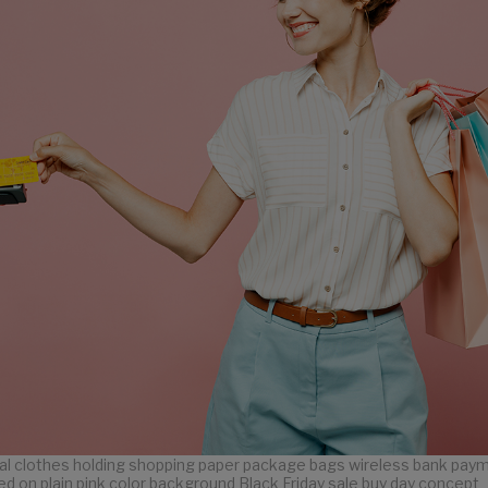
 clothes holding shopping paper package bags wireless bank paym
ted on plain pink color background Black Friday sale buy day concept