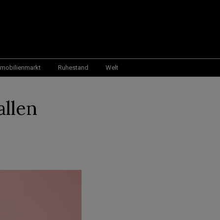
mobilienmarkt
Ruhestand
Welt
llen