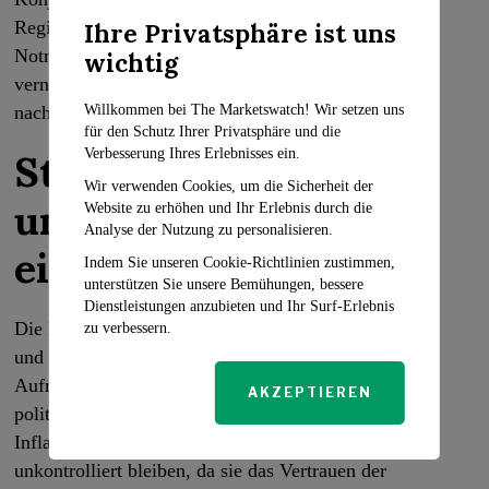
Regierungen die Unzulänglichkeiten wiederholter
Ihre Privatsphäre ist uns
Notmaßnahmen erkannt haben, müssen sie lang
wichtig
vernachlässigte Strukturreformen wiederbeleben, um
Willkommen bei The Marketswatch! Wir setzen uns
nachhaltigen wirtschaftlichen Wohlstand zu fördern.
für den Schutz Ihrer Privatsphäre und die
Verbesserung Ihres Erlebnisses ein.
Stabilität bewahren
Wir verwenden Cookies, um die Sicherheit der
und Reformen
Website zu erhöhen und Ihr Erlebnis durch die
Analyse der Nutzung zu personalisieren.
einleiten
Indem Sie unseren Cookie-Richtlinien zustimmen,
unterstützen Sie unsere Bemühungen, bessere
Dienstleistungen anzubieten und Ihr Surf-Erlebnis
Die Herausforderungen, vor denen die Weltwirtschaft
zu verbessern.
und das Finanzsystem stehen, erfordern dringende
Aufmerksamkeit und koordinierte Maßnahmen von
AKZEPTIEREN
politischen Entscheidungsträgern weltweit. Hohe
Inflation und finanzielle Instabilität dürfen nicht
unkontrolliert bleiben, da sie das Vertrauen der