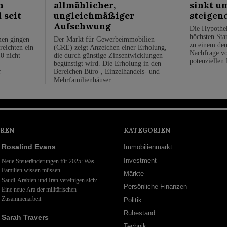
n
allmählicher,
sinkt u
 seit
ungleichmäßiger
steigen
Aufschwung
Die Hypothe
höchsten Stan
men gingen
Der Markt für Gewerbeimmobilien
zu einem deu
reichten ein
(CRE) zeigt Anzeichen einer Erholung,
Nachfrage vo
0 nicht
die durch günstige Zinsentwicklungen
potenziellen
begünstigt wird. Die Erholung in den
r
Bereichen Büro-, Einzelhandels- und
Mehrfamilienhäuser
REN
KATEGORIEN
Rosalind Evans
Immobilienmarkt
Investment
Neue Steueränderungen für 2025: Was
Familien wissen müssen
Märkte
Saudi-Arabien und Iran vereinigen sich:
Persönliche Finanzen
Eine neue Ära der militärischen
Zusammenarbeit
Politik
Ruhestand
Sarah Travers
Technik