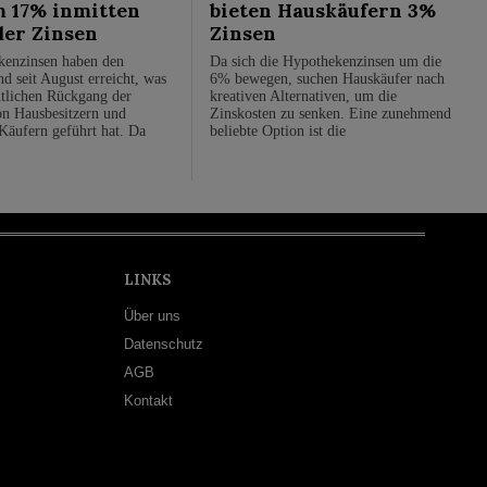
m 17% inmitten
bieten Hauskäufern 3%
der Zinsen
Zinsen
kenzinsen haben den
Da sich die Hypothekenzinsen um die
d seit August erreicht, was
6% bewegen, suchen Hauskäufer nach
tlichen Rückgang der
kreativen Alternativen, um die
n Hausbesitzern und
Zinskosten zu senken. Eine zunehmend
 Käufern geführt hat. Da
beliebte Option ist die
LINKS
Über uns
Datenschutz
AGB
Kontakt