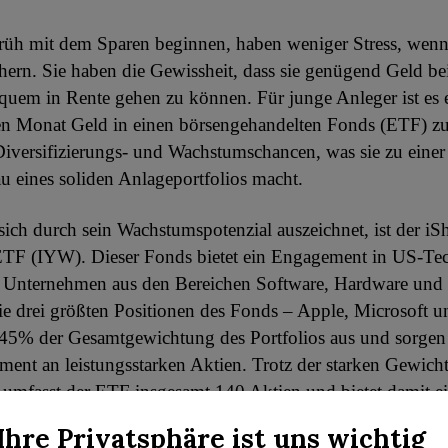
früh mit dem Sparen beginnen, haben weniger Stress, wenn
ern. Sie haben die Gewissheit, dass sie genügend Geld bei
uem in Rente gehen zu können. Für junge Anleger ist es 
den Monat Geld in einen börsengehandelten Fonds (ETF) zu 
iversifizierungs- und Wachstumschancen, was sie zu einer
u eines soliden Anlageportfolios macht.
sich durch sein Wachstumspotenzial auszeichnet, ist der iS
TF (IYW). Dieser Fonds bietet ein Engagement in US-Tec
h Unternehmen aus den Bereichen Software, Hardware und 
Die drei größten Positionen des Fonds – Apple, Microsoft 
45% der Gesamtgewichtung des Portfolios aus und sorgen 
ment an leistungsstarken Aktien. Trotz der starken Gewich
 umfasst der ETF insgesamt 140 Aktien und bietet damit ei
ng.
Ihre Privatsphäre ist uns wichtig