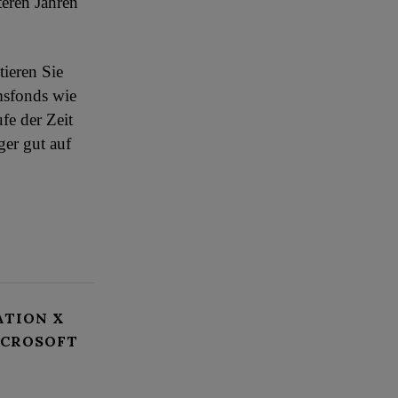
teren Jahren
ieren Sie
umsfonds wie
fe der Zeit
ger gut auf
ATION X
ICROSOFT