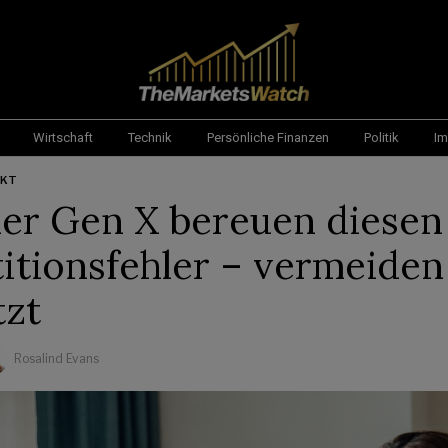
Wirtschaft
Technik
Persönliche Finanzen
Politik
Im
RKT
er Gen X bereuen diesen
titionsfehler – vermeiden
tzt
Rosalind Evans