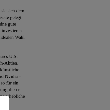
 sie sich dem
seite gelegt
eine gute
investieren.
 idealen Wahl
hares U.S.
h-Aktien,
künstliche
und Nvidia –
so für ein
tung dieser
ne erhebliche