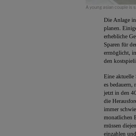
A young asian couple is s
Die Anlage in 
planen. Einig
erhebliche Ge
Sparen für de
ermöglicht, im
den kostspiel
Eine aktuelle
es bedauern, 
jetzt in den 4
die Herausfor
immer schwier
monatlichen 
müssen diejen
einzahlen und