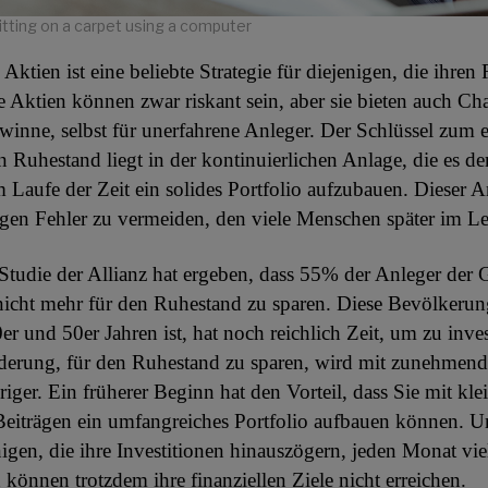
itting on a carpet using a computer
Aktien ist eine beliebte Strategie für diejenigen, die ihre
e Aktien können zwar riskant sein, aber sie bieten auch Ch
winne, selbst für unerfahrene Anleger. Der Schlüssel zum e
n Ruhestand liegt in der kontinuierlichen Anlage, die es d
 Laufe der Zeit ein solides Portfolio aufzubauen. Dieser An
igen Fehler zu vermeiden, den viele Menschen später im L
 Studie der Allianz hat ergeben, dass 55% der Anleger der
nicht mehr für den Ruhestand zu sparen. Diese Bevölkerun
0er und 50er Jahren ist, hat noch reichlich Zeit, um zu inves
derung, für den Ruhestand zu sparen, wird mit zunehmend
iger. Ein früherer Beginn hat den Vorteil, dass Sie mit kle
Beiträgen ein umfangreiches Portfolio aufbauen können. 
igen, die ihre Investitionen hinauszögern, jeden Monat vi
 können trotzdem ihre finanziellen Ziele nicht erreichen.