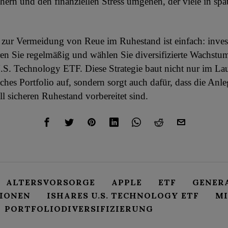
hern und den finanziellen Stress umgehen, der viele in spä
 zur Vermeidung von Reue im Ruhestand ist einfach: invest
eren Sie regelmäßig und wählen Sie diversifizierte Wachst
.S. Technology ETF. Diese Strategie baut nicht nur im Lau
ches Portfolio auf, sondern sorgt auch dafür, dass die Anle
ll sicheren Ruhestand vorbereitet sind.
ALTERSVORSORGE
APPLE
ETF
GENER
TIONEN
ISHARES U.S. TECHNOLOGY ETF
M
PORTFOLIODIVERSIFIZIERUNG