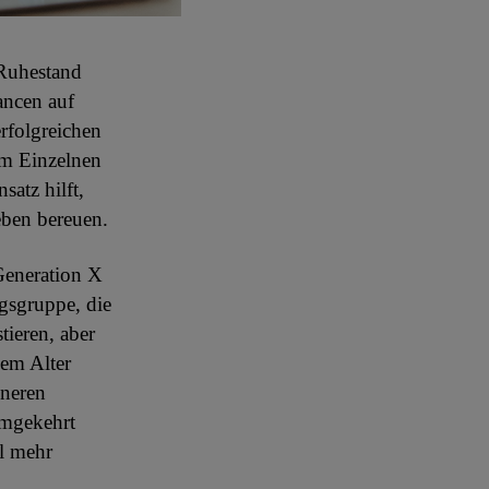
n Ruhestand
ancen auf
rfolgreichen
em Einzelnen
satz hilft,
eben bereuen.
 Generation X
gsgruppe, die
tieren, aber
em Alter
ineren
Umgekehrt
el mehr