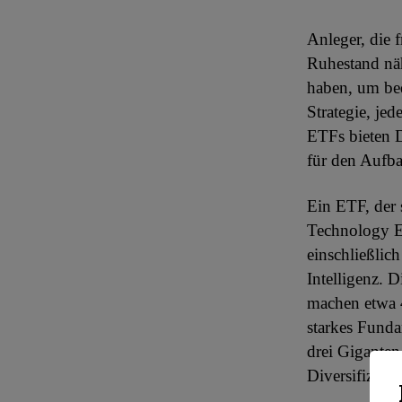
Anleger, die 
Ruhestand näh
haben, um beq
Strategie, je
ETFs bieten D
für den Aufba
Ein ETF, der 
Technology E
einschließlic
Intelligenz. 
machen etwa 
starkes Funda
drei Giganten
Diversifizieru