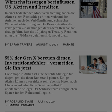
Wirtschaftssorgen beeinflussen
US-Aktien und Renditen
In einer bedeutenden Marktverschiebung haben die
Aktien einen Rückschlag erlitten, während die
Anleihen nach der Veröffentlichung schwacher
Wirtschaftsdaten zulegten. Die Besorgnis über die
verzögerten Zinssenkungen der Federal Reserve hat
dazu geführt, dass die 10-jährigen Treasury-Renditen
unter die 4%-Marke gefallen sind, wobei die…
BY
SARAH TRAVERS
AUGUST 1, 2024
MÄRKTE
55% der Gen X bereuen diesen
Investitionsfehler – vermeiden
Sie ihn jetzt
Die Anlage in Aktien ist eine beliebte Strategie für
diejenigen, die ihren Ruhestand planen. Einige
Aktien können zwar riskant sein, aber sie bieten auch
Chancen auf erhebliche Gewinne, selbst für
unerfahrene Anleger. Der Schlüssel zum erfolgreichen
Sparen für den Ruhestand liegt in…
BY
ROSALIND EVANS
JULI 17, 2024
IMMOBILIENMARKT