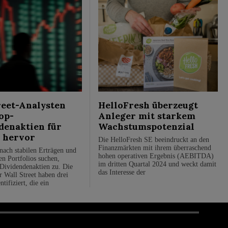
reet-Analysten
HelloFresh überzeugt
op-
Anleger mit starkem
denaktien für
Wachstumspotenzial
 hervor
Die HelloFresh SE beeindruckt an den
Finanzmärkten mit ihrem überraschend
 nach stabilen Erträgen und
hohen operativen Ergebnis (AEBITDA)
ten Portfolios suchen,
im dritten Quartal 2024 und weckt damit
Dividendenaktien zu. Die
das Interesse der
r Wall Street haben drei
tifiziert, die ein