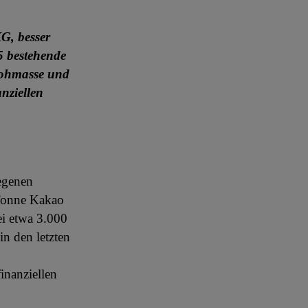
G, besser
5 bestehende
rohmasse und
anziellen
iegenen
 Tonne Kakao
ei etwa 3.000
in den letzten
inanziellen