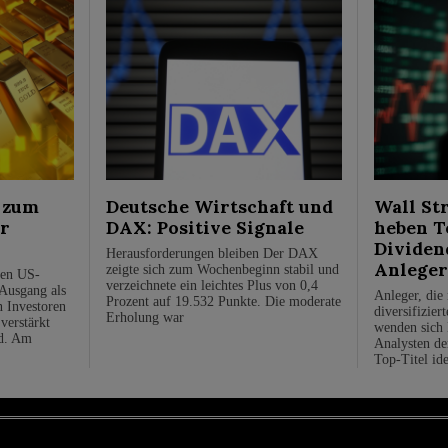
 zum
Deutsche Wirtschaft und
Wall St
ür
DAX: Positive Signale
heben T
Dividen
Herausforderungen bleiben Der DAX
Anleger
zeigte sich zum Wochenbeginn stabil und
den US-
verzeichnete ein leichtes Plus von 0,4
 Ausgang als
Anleger, die
Prozent auf 19.532 Punkte. Die moderate
n Investoren
diversifizier
Erholung war
verstärkt
wenden sich 
ld. Am
Analysten de
Top-Titel iden