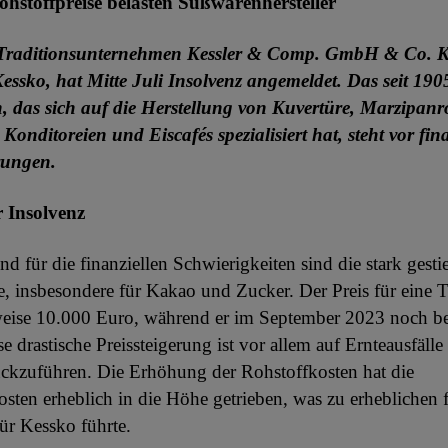
ohstoffpreise belasten Süßwarenhersteller
Traditionsunternehmen Kessler & Comp. GmbH & Co. K
essko, hat Mitte Juli Insolvenz angemeldet. Das seit 190
 das sich auf die Herstellung von Kuvertüre, Marzipan
 Konditoreien und Eiscafés spezialisiert hat, steht vor fin
rungen.
 Insolvenz
d für die finanziellen Schwierigkeiten sind die stark gest
e, insbesondere für Kakao und Zucker. Der Preis für eine
tweise 10.000 Euro, während er im September 2023 noch b
e drastische Preissteigerung ist vor allem auf Ernteausfälle 
ckzuführen. Die Erhöhung der Rohstoffkosten hat die
sten erheblich in die Höhe getrieben, was zu erheblichen f
ür Kessko führte.