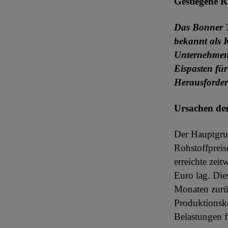
Gestiegene R
Das Bonner 
bekannt als K
Unternehmen,
Eispasten für
Herausforde
Ursachen der
Der Hauptgrun
Rohstoffpreis
erreichte zei
Euro lag. Dies
Monaten zurü
Produktionsko
Belastungen f