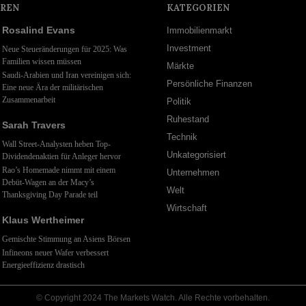
REN
KATEGORIEN
Rosalind Evans
Immobilienmarkt
Investment
Neue Steueränderungen für 2025: Was
Familien wissen müssen
Märkte
Saudi-Arabien und Iran vereinigen sich:
Persönliche Finanzen
Eine neue Ära der militärischen
Zusammenarbeit
Politik
Ruhestand
Sarah Travers
Technik
Wall Street-Analysten heben Top-
Unkategorisiert
Dividendenaktien für Anleger hervor
Rao’s Homemade nimmt mit einem
Unternehmen
Debüt-Wagen an der Macy’s
Welt
Thanksgiving Day Parade teil
Wirtschaft
Klaus Wertheimer
Gemischte Stimmung an Asiens Börsen
Infineons neuer Wafer verbessert
Energieeffizienz drastisch
© Copyright 2024 The Markets Watch. Alle Rechte vorbehalten.