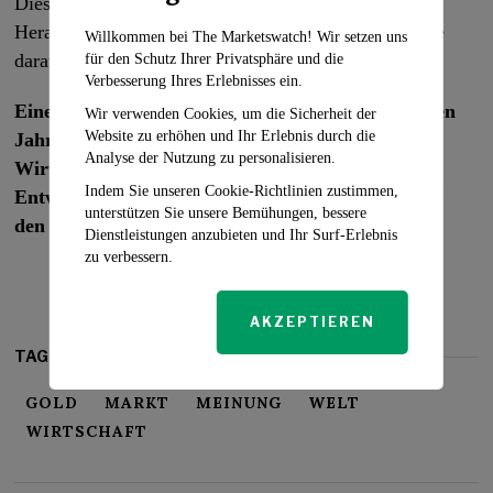
Dies stellt die westlichen Zentralbanken vor neue
Herausforderungen, und es bleibt abzuwarten, wie sie
Willkommen bei The Marketswatch! Wir setzen uns
darauf reagieren werden.
für den Schutz Ihrer Privatsphäre und die
Verbesserung Ihres Erlebnisses ein.
Eines ist jedoch klar: Gold wird in den kommenden
Wir verwenden Cookies, um die Sicherheit der
Website zu erhöhen und Ihr Erlebnis durch die
Jahren eine noch zentralere Rolle im globalen
Analyse der Nutzung zu personalisieren.
Wirtschaftssystem spielen, und die aktuellen
Indem Sie unseren Cookie-Richtlinien zustimmen,
Entwicklungen könnten die Machtverhältnisse auf
unterstützen Sie unsere Bemühungen, bessere
den Finanzmärkten nachhaltig verändern.
Dienstleistungen anzubieten und Ihr Surf-Erlebnis
zu verbessern.
AKZEPTIEREN
TAGS:
GOLD
MARKT
MEINUNG
WELT
WIRTSCHAFT