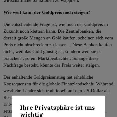
wirtschaftliche Sanktionen zu wappnen.
Wie weit kann der Goldpreis noch steigen?
Die entscheidende Frage ist, wie hoch der Goldpreis in
Zukunft noch klettern kann. Die Zentralbanken, die
derzeit große Mengen an Gold kaufen, scheinen sich vom
Preis nicht abschrecken zu lassen. „Diese Banken kaufen
nicht, weil das Gold günstig ist, sondern weil sie es
brauchen“, so ein Marktbeobachter. Solange diese
Nachfrage besteht, könnte der Preis weiter steigen.
Der anhaltende Goldpreisanstieg hat erhebliche
Konsequenzen für die globale Finanzlandschaft. Während
westliche Länder sich traditionell auf den US-Dollar als
Reservewährung verlassen haben, zeigt die aktuelle
Entwicklung, dass immer mehr Nationen auf Gold
Ihre Privatsphäre ist uns
setzen, um ihre finanzielle Unabhängigkeit zu sichern.
wichtig