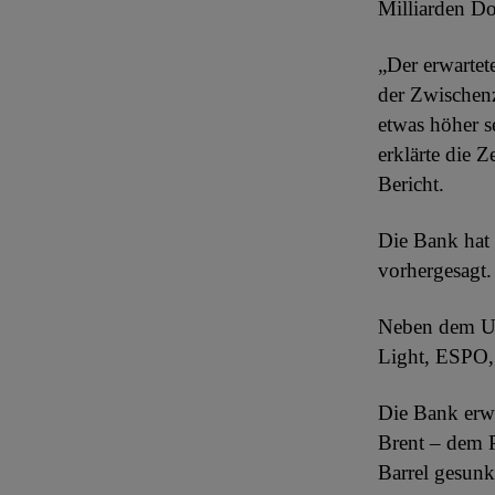
Milliarden Do
„Der erwartet
der Zwischenz
etwas höher s
erklärte die 
Bericht.
Die Bank hat 
vorhergesagt.
Neben dem Ura
Light, ESPO
Die Bank erwä
Brent – dem P
Barrel gesunk