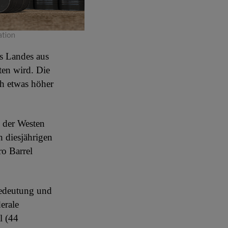
ation
s Landes aus
ten wird. Die
ch etwas höher
e der Westen
n diesjährigen
ro Barrel
Bedeutung und
erale
l (44