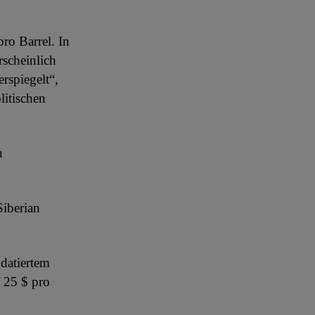
pro Barrel. In
rscheinlich
rspiegelt“,
litischen
u
Siberian
 datiertem
f 25 $ pro