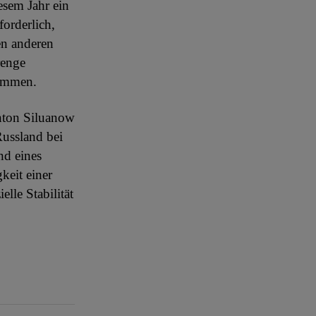
esem Jahr ein
forderlich,
en anderen
renge
kommen.
Anton Siluanow
ussland bei
nd eines
keit einer
lle Stabilität