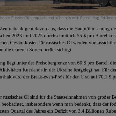
ion in Russia. Oil pump jack and oil barrels with Russia flag. 3d illustr
 Zentralbank geht davon aus, dass die Hauptölmischung de
chen 2023 und 2025 durchschnittlich 55 $ pro Barrel kos
ichen Gesamtkosten für russisches Öl werden voraussichtli
n die teureren Sorten berücksichtigt.
ng liegt unter der Preisobergrenze von 60 $ pro Barrel, di
Aktivitäten Russlands in der Ukraine festgelegt hat. Für de
ushalt wird der Break-even-Preis für den Ural auf 70,1 $ p
r russisches Öl sind für die Staatseinnahmen von großer 
beobachtet, insbesondere wenn man bedenkt, dass der föd
rsten Quartal des Jahres ein Defizit von 3,4 Billionen Rube