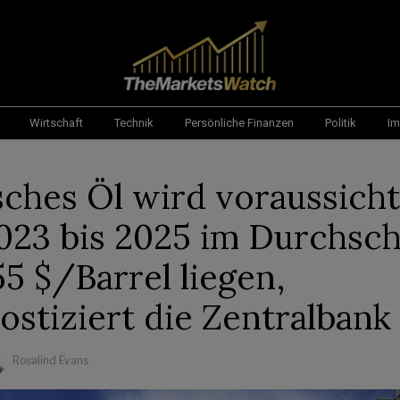
Wirtschaft
Technik
Persönliche Finanzen
Politik
Im
sches Öl wird voraussicht
023 bis 2025 im Durchsch
55 $/Barrel liegen,
ostiziert die Zentralbank
Rosalind Evans