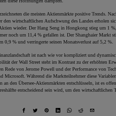
ten diese Hoffnungen dämpfen.
rzeichneten die meisten Aktienmärkte positive Trends. Nac
r den wirtschaftlichen Aufschwung des Landes erholen sic
 Aktien wieder. Der Hang Seng in Hongkong stieg um 1 %
er noch um 11,4 % gefallen ist. Der Shanghaier Markt st
m 0,9 % und verringerte seinen Monatsverlust auf 5,2 %.
inanzlandschaft ist nach wie vor kompliziert und dynamisc
bilität der Wall Street steht im Kontrast zu der erhöhten Er
en Rede von Jerome Powell und der Performance von Tec
d Microsoft. Während die Marktteilnehmer diese Variable
 an den Übersee-Aktienmärkten entschlüsseln, ist es offens
hreshälfte entscheidend sein wird, um den wirtschaftlichen