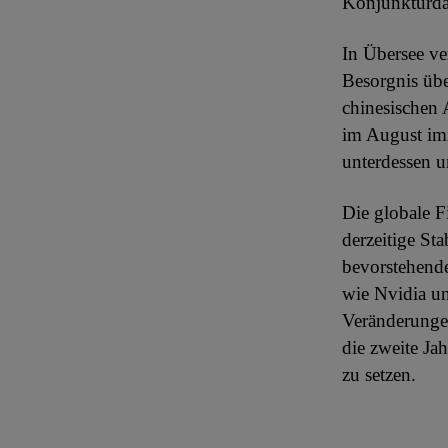
Konjunkturda
In Übersee ve
Besorgnis übe
chinesischen
im August imm
unterdessen u
Die globale F
derzeitige Sta
bevorstehend
wie Nvidia un
Veränderungen
die zweite Ja
zu setzen.