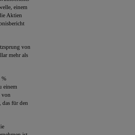
welle, einem
die Aktien
bnisbericht
atzsprung von
lar mehr als
6 %
u einem
g von
 das für den
ie
ernehmen ist