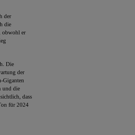
h der
h die
, obwohl er
ieg
h. Die
wartung der
h-Giganten
n und die
ichtlich, dass
 Ton für 2024