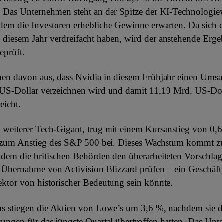
 Das Unternehmen steht an der Spitze der KI-Technologie
dem die Investoren erhebliche Gewinne erwarten. Da sich 
 diesem Jahr verdreifacht haben, wird der anstehende Erge
eprüft.
hen davon aus, dass Nvidia in diesem Frühjahr einen Ums
 US-Dollar verzeichnen wird und damit 11,19 Mrd. US-Dol
eicht.
n weiterer Tech-Gigant, trug mit einem Kursanstieg von 0,
 zum Anstieg des S&P 500 bei. Dieses Wachstum kommt z
 dem die britischen Behörden den überarbeiteten Vorschla
 Übernahme von Activision Blizzard prüfen – ein Geschäft,
ktor von historischer Bedeutung sein könnte.
s stiegen die Aktien von Lowe’s um 3,6 %, nachdem sie d
ngen für das jüngste Quartal übertroffen hatten. Das Unt