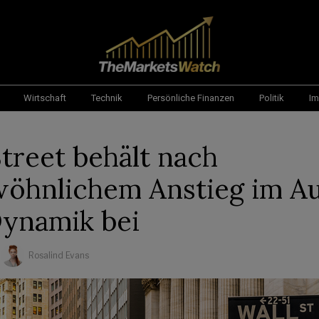
Wirtschaft
Technik
Persönliche Finanzen
Politik
Im
Street behält nach
öhnlichem Anstieg im A
Dynamik bei
Rosalind Evans