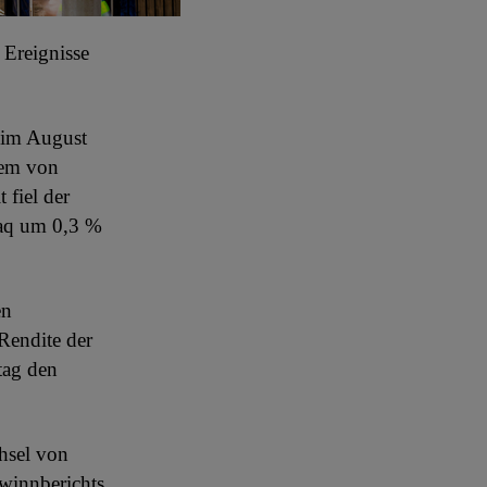
 Ereignisse
 im August
lem von
 fiel der
aq um 0,3 %
en
Rendite der
tag den
chsel von
winnberichts