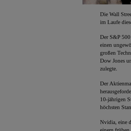
Die Wall Stre
im Laufe die
Der S&P 500 
einen ungewöh
großen Techno
Dow Jones um
zulegte.
Der Aktienma
herausgeforde
10-jährigen S
höchsten Stand
Nvidia, eine 
einem frühen