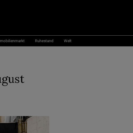
mobilienmarkt
Ruhestand
Welt
ugust