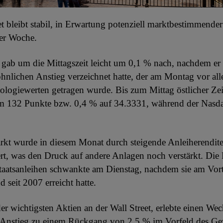
et bleibt stabil, in Erwartung potenziell marktbestimmender
ser Woche.
gab um die Mittagszeit leicht um 0,1 % nach, nachdem er
nlichen Anstieg verzeichnet hatte, der am Montag vor al
logiewerten getragen wurde. Bis zum Mittag östlicher Zeit
 132 Punkte bzw. 0,4 % auf 34.3331, während der Nasd
rkt wurde in diesem Monat durch steigende Anleiherendit
rt, was den Druck auf andere Anlagen noch verstärkt. Die 
taatsanleihen schwankte am Dienstag, nachdem sie am Vor
 seit 2007 erreicht hatte.
der wichtigsten Aktien an der Wall Street, erlebte einen We
 Anstieg zu einem Rückgang von 2,5 % im Vorfeld des Ge