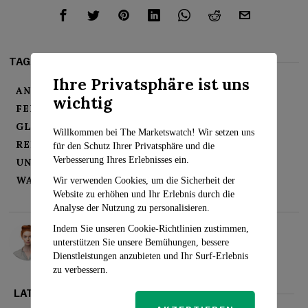
TAGS:
Ihre Privatsphäre ist uns
ANLEIHEMARKT
CHINA EVERGRANDE-KRISE
wichtig
FEDERAL RESERVE
FINANZMÄRKTE
GLOBALE WIRTSCHAFT
ÖLPREISE
Willkommen bei The Marketswatch! Wir setzen uns
RENDITEN VON STAATSANLEIHEN
für den Schutz Ihrer Privatsphäre und die
Verbesserung Ihres Erlebnisses ein.
UNTERNEHMENSPARTNERSCHAFTEN
WALL STREET
ZINSSÄTZE
Wir verwenden Cookies, um die Sicherheit der
Website zu erhöhen und Ihr Erlebnis durch die
Analyse der Nutzung zu personalisieren.
Rosalind Evans
Indem Sie unseren Cookie-Richtlinien zustimmen,
unterstützen Sie unsere Bemühungen, bessere
Dienstleistungen anzubieten und Ihr Surf-Erlebnis
zu verbessern.
LATEST FROM MÄRKTE