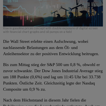
Rise in gasoline prices concept with double exposure of digital screen
with financial chart graphs and oil pumps on a field
Die Wall Street erlebte einen Aufschwung, wobei
nachlassende Belastungen aus dem Öl- und
Anleihensektor zu der positiven Entwicklung beitrugen.
Bis zum Mittag stieg der S&P 500 um 0,8 %, obwohl er
zuvor schwankte. Der Dow Jones Industrial Average stieg
um 188 Punkte (0,6%) und lag um 11:45 Uhr bei 33.738
Punkten. Östliche Zeit. Gleichzeitig legte der Nasdaq
Composite um 0,9 % zu.
Nach dem Höchststand in diesem Jahr fielen die