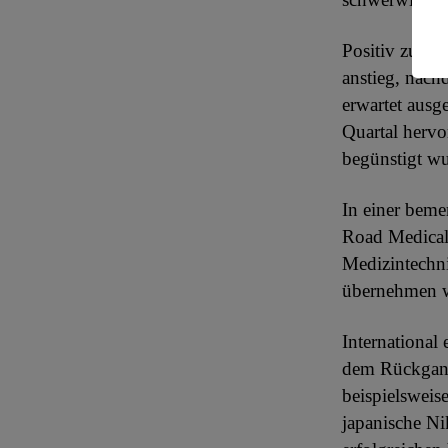
Positiv zu ve
anstieg, nach
erwartet ausg
Quartal herv
begünstigt wu
In einer beme
Road Medical
Medizintechn
übernehmen 
International
dem Rückgang
beispielsweis
japanische Ni