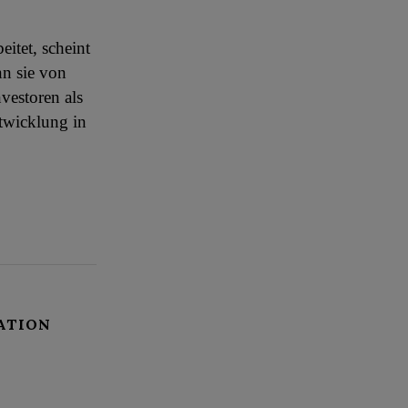
itet, scheint
nn sie von
vestoren als
ntwicklung in
ATION