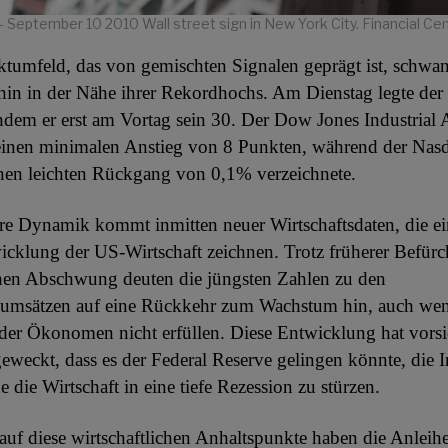
- September 10 2010 Wall street sign in New York City. Financial Cen
tumfeld, das von gemischten Signalen geprägt ist, schwa
rhin in der Nähe ihrer Rekordhochs. Am Dienstag legte d
dem er erst am Vortag sein 30. Der Dow Jones Industrial 
 einen minimalen Anstieg von 8 Punkten, während der Nas
nen leichten Rückgang von 0,1% verzeichnete.
re Dynamik kommt inmitten neuer Wirtschaftsdaten, die ei
icklung der US-Wirtschaft zeichnen. Trotz früherer Befür
hen Abschwung deuten die jüngsten Zahlen zu den
sumsätzen auf eine Rückkehr zum Wachstum hin, auch wenn
er Ökonomen nicht erfüllen. Diese Entwicklung hat vorsi
weckt, dass es der Federal Reserve gelingen könnte, die I
 die Wirtschaft in eine tiefe Rezession zu stürzen.
auf diese wirtschaftlichen Anhaltspunkte haben die Anleih