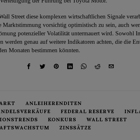
 Verteidigung der Führung bei Toyota Motor.
all Street diese komplexen wirtschaftlichen Signale verarbe
e Marktstimmung vorsichtig optimistisch zu sein, auch we
römung potenzieller Volatilität untermauert wird. Sowohl In
n werden genau auf weitere Indikatoren achten, die die E
en Monaten bestimmen könnten.
ARKT
ANLEIHERENDITEN
ANDELSVERKÄUFE
FEDERAL RESERVE
INFL
TIONSTRENDS
KONKURS
WALL STREET
HAFTSWACHSTUM
ZINSSÄTZE