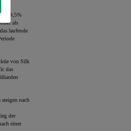
y um 19,5%
sser als
 das laufende
Periode
ktie von Silk
ic das
lliarden
s steigen nach
ieg der
nach einer