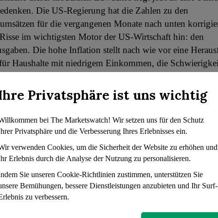
Bedenken. Die US-Regierung hat die Zahlen zu den
umsätzen für die vergangenen Monate nach unten korrigier
Risse im wichtigsten Motor der US-Wirtschaft hin: den
sgaben. Die hohe Inflation stellt nach wie vor eine Heraus
für Haushalte mit niedrigem Einkommen, die Schwierigkei
nden Preisen Schritt zu halten.
Ihre Privatsphäre ist uns wichtig
gen dieser wirtschaftlichen Variablen sind auch im
sektor spürbar. Der Hausbauer Lennar meldete einen Rüc
Willkommen bei The Marketswatch! Wir setzen uns für den Schutz
 um 4,4%, obwohl der Gewinn die Erwartungen der Analy
Ihrer Privatsphäre und die Verbesserung Ihres Erlebnisses ein.
hat. Das Unternehmen führte diesen Rückgang auf die sch
Wir verwenden Cookies, um die Sicherheit der Website zu erhöhen und
immung und die volatile Zinslandschaft zurück.
Ihr Erlebnis durch die Analyse der Nutzung zu personalisieren.
Indem Sie unseren Cookie-Richtlinien zustimmen, unterstützen Sie
 Elektroautoherstellers Fisker stürzte um 53% ab, nachdem
unsere Bemühungen, bessere Dienstleistungen anzubieten und Ihr Surf-
nsolvenz nach Chapter 11 beantragt hatte, was den Markt 
Erlebnis zu verbessern.
s Grund für die finanzielle Schieflage nannte das Unterneh
de Markt- und makroökonomische Herausforderungen.