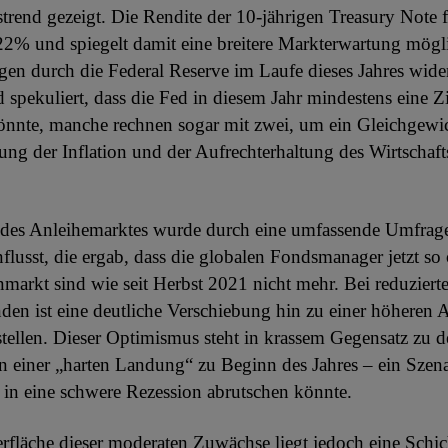
trend gezeigt. Die Rendite der 10-jährigen Treasury Note f
2% und spiegelt damit eine breitere Markterwartung mögl
en durch die Federal Reserve im Laufe dieses Jahres wide
 spekuliert, dass die Fed in diesem Jahr mindestens eine 
nnte, manche rechnen sogar mit zwei, um ein Gleichgewi
g der Inflation und der Aufrechterhaltung des Wirtschaf
 des Anleihemarktes wurde durch eine umfassende Umfrag
flusst, die ergab, dass die globalen Fondsmanager jetzt so 
nmarkt sind wie seit Herbst 2021 nicht mehr. Bei reduziert
den ist eine deutliche Verschiebung hin zu einer höheren A
stellen. Dieser Optimismus steht in krassem Gegensatz zu 
 einer „harten Landung“ zu Beginn des Jahres – ein Szena
t in eine schwere Rezession abrutschen könnte.
rfläche dieser moderaten Zuwächse liegt jedoch eine Schic