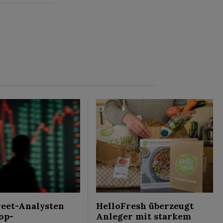
reet-Analysten
HelloFresh überzeugt
op-
Anleger mit starkem