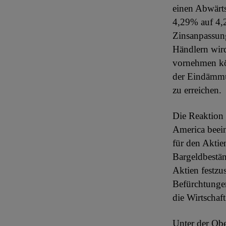
einen Abwärts
4,29% auf 4,2
Zinsanpassung
Händlern wird
vornehmen kö
der Eindämmun
zu erreichen.
Die Reaktion
America beein
für den Aktie
Bargeldbestän
Aktien festzu
Befürchtungen
die Wirtschaf
Unter der Obe