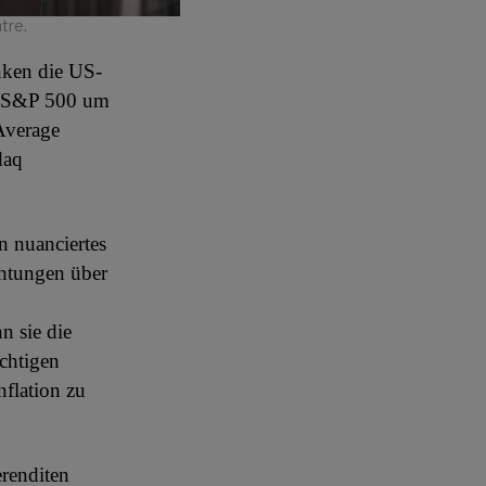
tre.
nken die US-
er S&P 500 um
Average
daq
n nuanciertes
chtungen über
 sie die
chtigen
nflation zu
erenditen