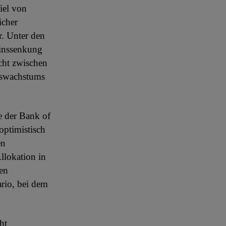
iel von
icher
r. Unter den
Zinssenkung
cht zwischen
tswachstums
e der Bank of
optimistisch
en
llokation in
den
rio, bei dem
ht