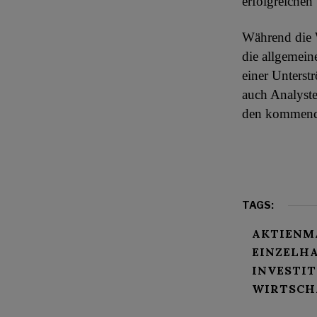
erfolgreichen
Während die W
die allgemein
einer Unterst
auch Analyste
den kommend
TAGS:
AKTIENM
EINZELH
INVESTI
WIRTSC