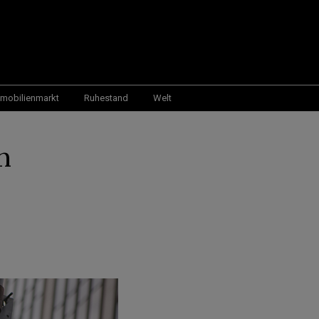
mobilienmarkt
Ruhestand
Welt
n