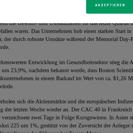
AKZEPTIEREN
rmerken ist, dass die Aktie des Möbelherstellers La-Z-Bo
dem die Gewinn- und Umsatzzahlen für das letzte Quartal be
efallen waren. Das Unternehmen hob einen starken Start in
or, der durch robuste Umsätze während der Memorial Day-
rde.
rkenswerten Entwicklung im Gesundheitssektor stieg die A
 um 23,9%, nachdem bekannt wurde, dass Boston Scientif
ikunternehmen in einem Barkauf im Wert von ca. $1,26 Mi
würde.
 erholen sich die Aktienmärkte und die europäischen Indize
 der letzten Woche wieder an. Der CAC 40 in Frankreich
e verzeichnete zwei Tage in Folge Kursgewinne. In Asien st
kkei 225 um 1%, gestützt von der Zuversicht der Anleger 