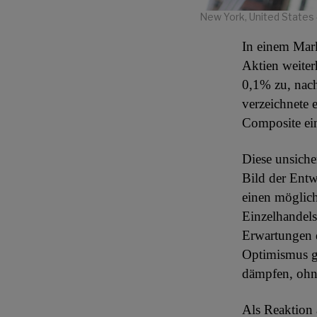
New York, United States 
In einem Mark
Aktien weite
0,1% zu, nach
verzeichnete
Composite ei
Diese unsiche
Bild der Entw
einen möglic
Einzelhandel
Erwartungen d
Optimismus ge
dämpfen, ohne
Als Reaktion 