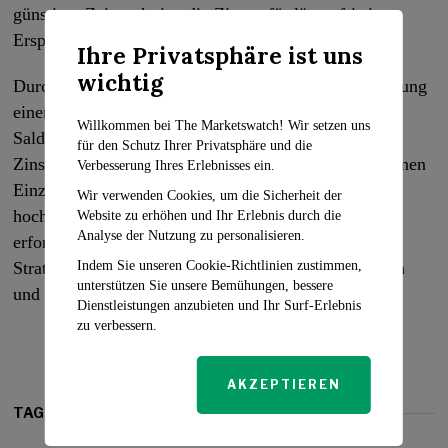
günstiger Zeitpunkt ist, die Zinsen für längerfristige
Ersparnisse zu sichern.
Ihre Privatsphäre ist uns
wichtig
Durch eine Neubewertung der Ausgaben, die Umsetzung
einer Rückzahlungsstrategie, die Nutzung von
Willkommen bei The Marketswatch! Wir setzen uns
Saldoübertragungskarten, das Aushandeln niedrigerer
für den Schutz Ihrer Privatsphäre und die
Zinssätze und die Priorisierung von Ersparnissen können
Verbesserung Ihres Erlebnisses ein.
Einzelpersonen proaktive Schritte unternehmen, um
Wir verwenden Cookies, um die Sicherheit der
hochverzinste Kreditkartenschulden abzubauen. Es
Website zu erhöhen und Ihr Erlebnis durch die
Analyse der Nutzung zu personalisieren.
erfordert Disziplin und Engagement, aber diese
Indem Sie unseren Cookie-Richtlinien zustimmen,
Strategien können helfen, die Belastung zu verringern
unterstützen Sie unsere Bemühungen, bessere
und den Weg zur finanziellen Freiheit zu ebnen.
Dienstleistungen anzubieten und Ihr Surf-Erlebnis
zu verbessern.
AKZEPTIEREN
TAGS: