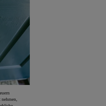
teuern
ht nehmen,
ebliche