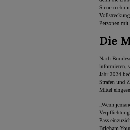
Steuerrechnun
Vollstreckung
Personen mit 
Die M
Nach Bundesr
informieren, 
Jahr 2024 bed
Strafen und Z
Mittel einges
„Wenn jemand 
Verpflichtung
Pass einzuzie
Brigham Young