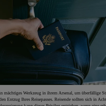
in mächtiges Werkzeug in ihrem Arsenal, um überfällige S
 den Entzug Ihres Reisepasses. Reisende sollten sich in Ac
esregierung kann dieses Privileg entziehen, wenn eine erh