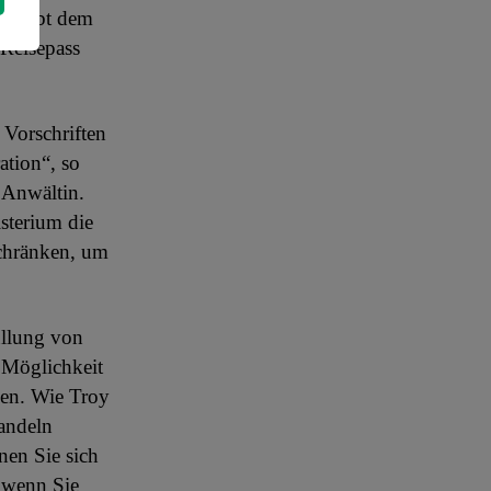
ng gibt dem
 Reisepass
 Vorschriften
ation“, so
e Anwältin.
sterium die
schränken, um
üllung von
 Möglichkeit
zen. Wie Troy
Handeln
nen Sie sich
, wenn Sie