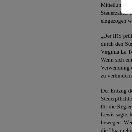
Mitteilung-CP
Steuerzahler 
eingezogen w
„Der IRS prüf
durch den Ste
Virginia La To
Wenn sich ein
Verwendung de
zu verhindern
Der Entzug de
Steuerpflicht
für die Regie
Lewis sagte, 
bewegen. Wenn
die Unannehml