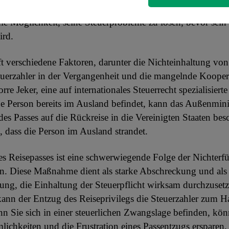
508C, in der er die Konsequenzen darlegt. Diese Mitteilu
die Möglichkeit, seine Steuerprobleme zu lösen, bevor sein
ird.
t verschiedene Faktoren, darunter die Nichteinhaltung von
uerzahler in der Vergangenheit und die mangelnde Kooper
rre Jeker, eine auf internationales Steuerrecht spezialisiert
e Person bereits im Ausland befindet, kann das Außenmini
s Passes auf die Rückreise in die Vereinigten Staaten be
, dass die Person im Ausland strandet.
s Reisepasses ist eine schwerwiegende Folge der Nichterf
en. Diese Maßnahme dient als starke Abschreckung und als
rung, die Einhaltung der Steuerpflicht wirksam durchzuset
kann der Entzug des Reiseprivilegs die Steuerzahler zum 
 Sie sich in einer steuerlichen Zwangslage befinden, kön
ichkeiten und die Frustration eines Passentzugs ersparen