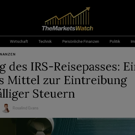
Wirtschaft
Technik
Persönliche Finanzen
Politik
Im
INANZEN
g des IRS-Reisepasses: Ei
s Mittel zur Eintreibung
älliger Steuern
Rosalind Evans