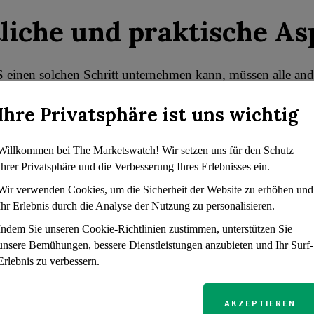
liche und praktische As
 einen solchen Schritt unternehmen kann, müssen alle and
en „ausgeschöpft“ worden sein. Das bedeutet, dass der St
Ihre Privatsphäre ist uns wichtig
escheide, wie z.B. ein Bundessteuerpfandrecht, nicht reagi
ichte haben die Möglichkeit der Bundesregierung, Pässe z
gsgemäß bestätigt, wie die jüngsten Fälle Franklin v. Unite
Willkommen bei The Marketswatch! Wir setzen uns für den Schutz
Ihrer Privatsphäre und die Verbesserung Ihres Erlebnisses ein.
ed States Department of State zeigen.
Wir verwenden Cookies, um die Sicherheit der Website zu erhöhen und
gbare Rechtsbehelfe für
Ihr Erlebnis durch die Analyse der Nutzung zu personalisieren.
Indem Sie unseren Cookie-Richtlinien zustimmen, unterstützen Sie
ffene Reisende
unsere Bemühungen, bessere Dienstleistungen anzubieten und Ihr Surf-
Erlebnis zu verbessern.
isterium entzieht einen Reisepass nicht ohne Vorwarnung
AKZEPTIEREN
d als ernsthaft säumig einstuft, schickt er dem Steuerzahle