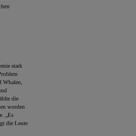
achen
mie stark
Problem
dd Whalen,
und
hlte die
ogen worden
e. „Es
gt die Leute