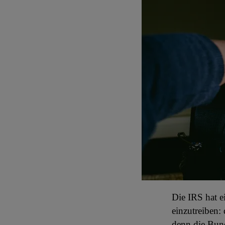
Die IRS hat e
einzutreiben:
denn die Bund