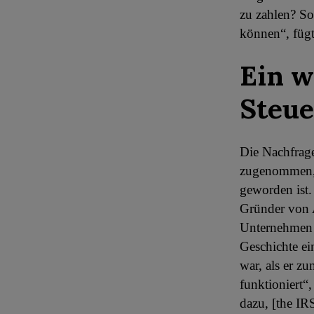
zu zahlen? So
können“, fügt
Ein w
Steu
Die Nachfrag
zugenommen, 
geworden ist
Gründer von A
Unternehmen b
Geschichte ei
war, als er z
funktioniert“
dazu, [the IR