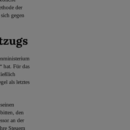
Methode der
 sich gegen
tzugs
enministerium
“ hat. Für das
ießlich
el als letztes
 seinen
bitten, den
ssor an der
hre Steuern