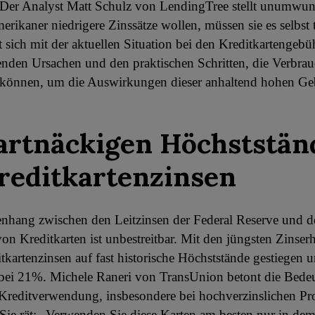
 Der Analyst Matt Schulz von LendingTree stellt unumwun
rikaner niedrigere Zinssätze wollen, müssen sie es selbst 
st sich mit der aktuellen Situation bei den Kreditkartengebü
nden Ursachen und den praktischen Schritten, die Verbrau
können, um die Auswirkungen dieser anhaltend hohen Ge
artnäckigen Höchststän
reditkartenzinsen
hang zwischen den Leitzinsen der Federal Reserve und de
von Kreditkarten ist unbestreitbar. Mit den jüngsten Zinse
itkartenzinsen auf fast historische Höchststände gestiegen 
bei 21%. Michele Raneri von TransUnion betont die Bede
Kreditverwendung, insbesondere bei hochverzinslichen P
 Sie rät: „Verwenden Sie diese Karten am besten nur in de