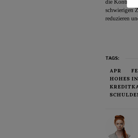
die Kontrolle
schwierigen Z
reduzieren un
TAGS:
APR
F
HOHES I
KREDITK
SCHULD