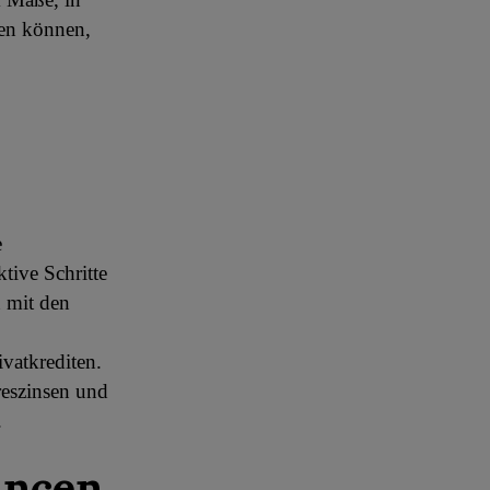
den können,
e
tive Schritte
n mit den
vatkrediten.
reszinsen und
.
ancen