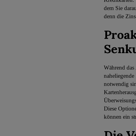
dem Sie darau
denn die Zins
Proa
Senku
Während das 
naheliegende 
notwendig sin
Kartenherausg
Überweisungsk
Diese Optione
können ein st
Die V