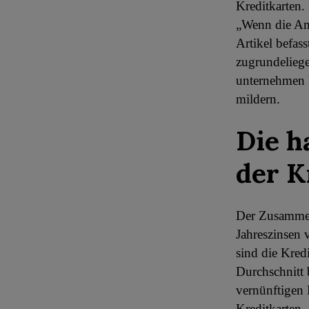
Kreditkarten.
„Wenn die Ame
Artikel befas
zugrundeliege
unternehmen 
mildern.
Die h
der K
Der Zusammen
Jahreszinsen 
sind die Kred
Durchschnitt 
vernünftigen 
Kreditkarten.