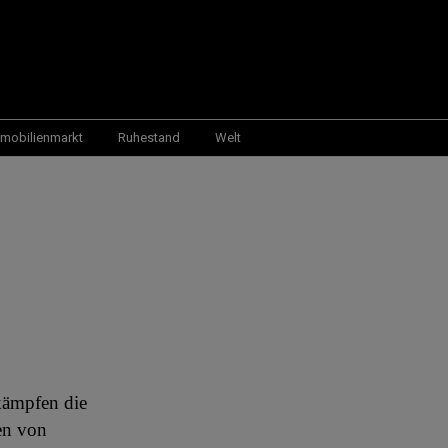
mobilienmarkt
Ruhestand
Welt
kämpfen die
en von