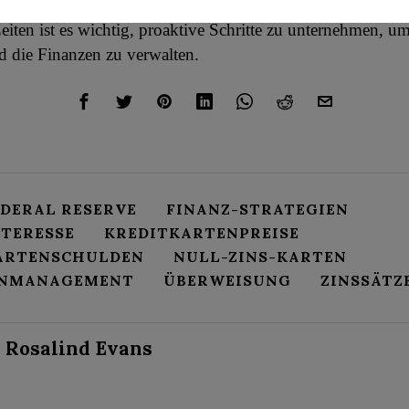
 über ihre finanzielle Gesundheit wiederzuerlangen. In dies
eiten ist es wichtig, proaktive Schritte zu unternehmen, 
d die Finanzen zu verwalten.
EDERAL RESERVE
FINANZ-STRATEGIEN
NTERESSE
KREDITKARTENPREISE
ARTENSCHULDEN
NULL-ZINS-KARTEN
ENMANAGEMENT
ÜBERWEISUNG
ZINSSÄTZ
Rosalind Evans