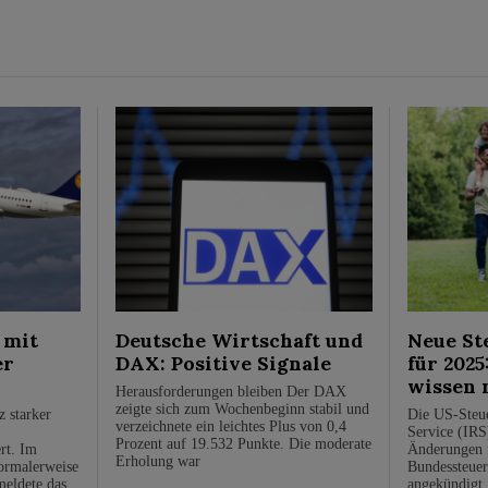
 mit
Deutsche Wirtschaft und
Neue St
er
DAX: Positive Signale
für 2025
wissen 
Herausforderungen bleiben Der DAX
zeigte sich zum Wochenbeginn stabil und
z starker
Die US-Steue
verzeichnete ein leichtes Plus von 0,4
Service (IRS
Prozent auf 19.532 Punkte. Die moderate
rt. Im
Änderungen f
Erholung war
normalerweise
Bundessteuer
meldete das
angekündigt,