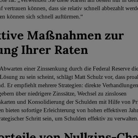
f vertrauen können, dass sie relativ schnell abbezahlt wer
en können sich schnell auftürmen.“
ktive Maßnahmen zur
ng Ihrer Raten
Abwarten einer Zinssenkung durch die Federal Reserve di
Lösung zu sein scheint, schlägt Matt Schulz vor, dass proak
d. Er empfiehlt mehrere Strategien: direkte Verhandlunge
ebern über niedrigere Zinssätze, Wechsel zu zinslosen
arten und Konsolidierung der Schulden mit Hilfe von Pri
n bieten sofortige Erleichterung von hohen effektiven Jah
rategischer Schritt sein, um Schulden effektiv zu verwalten
orteile von Nullzins-Ch