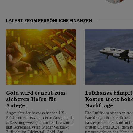
LATEST FROM PERSÖNLICHE FINANZEN
Gold wird erneut zum
Lufthansa kämpft
sicheren Hafen für
Kosten trotz hoh
Anleger
Nachfrage
Angesichts der bevorstehenden US-
Die Lufthansa sieht sich trot
Präsidentschaftswahl, deren Ausgang als
Nachfrage mit erheblichen
äußerst ungewiss gilt, suchen Investoren
Kostenproblemen konfrontie
laut Börsenanalysten wieder verstärkt
dritten Quartal 2024, dem 
Zuflucht im Edelmetall Gold. Am
umsatzstärksten des Jahres, 