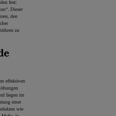
den fest:
tun“. Dieser
hren, den
cher
bühren zu
de
n effektiven
rhöhungen
und liegen im
utung einer
rodukten wie
m Maße, in