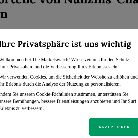
en
tschaftlichen Drucks sind Null-Prozent-Karten für den Sald
staunlich leicht erhältlich. Ted Rossman von Bankrate heb
Ihre Privatsphäre ist uns wichtig
 dieser Angebote hervor, selbst wenn die Kreditkartensalde
lar überschreiten. „Saldotransferkarten sind immer noch Ihr
Willkommen bei The Marketswatch! Wir setzen uns für den Schutz
n Kreditkartenschulden“, bekräftigt Schulz. Diese Karte
Ihrer Privatsphäre und die Verbesserung Ihres Erlebnisses ein.
uchern, bestehende Schulden auf eine neue Karte zu übertra
Wir verwenden Cookies, um die Sicherheit der Website zu erhöhen und
lang zinsfrei ist, was erhebliche Einsparungen bei den Zi
Ihr Erlebnis durch die Analyse der Nutzung zu personalisieren.
Indem Sie unseren Cookie-Richtlinien zustimmen, unterstützen Sie
unsere Bemühungen, bessere Dienstleistungen anzubieten und Ihr Surf-
 hoher Zinssätze und erheblicher Kreditkartenschulden werd
Erlebnis zu verbessern.
azu angehalten, die verfügbaren Finanzinstrumente zu nut
u verringern. Die von Finanzexperten skizzierten Strategie
AKZEPTIEREN
hohen effektiven Jahreszinsen und ermöglichen es den Ve