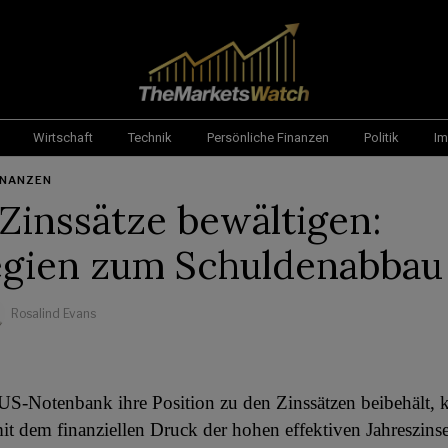
Wirtschaft
Technik
Persönliche Finanzen
Politik
Im
INANZEN
Zinssätze bewältigen:
egien zum Schuldenabbau
Rosalind Evans
S-Notenbank ihre Position zu den Zinssätzen beibehält, 
t dem finanziellen Druck der hohen effektiven Jahreszins