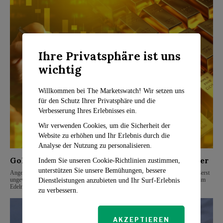
Ihre Privatsphäre ist uns
wichtig
Willkommen bei The Marketswatch! Wir setzen uns
für den Schutz Ihrer Privatsphäre und die
Verbesserung Ihres Erlebnisses ein.
Wir verwenden Cookies, um die Sicherheit der
Website zu erhöhen und Ihr Erlebnis durch die
Analyse der Nutzung zu personalisieren.
Gold wird erneut zum sicheren Hafen für Anleger
Indem Sie unseren Cookie-Richtlinien zustimmen,
unterstützen Sie unsere Bemühungen, bessere
Angesichts der bevorstehenden US-Präsidentschaftswahl, deren Ausgang als äußerst
ungewiss gilt, suchen Investoren laut Börsenanalysten wieder verstärkt Zuflucht im
Dienstleistungen anzubieten und Ihr Surf-Erlebnis
Edelmetall Gold. Am Dienstagmorgen stieg der
zu verbessern.
AKZEPTIEREN