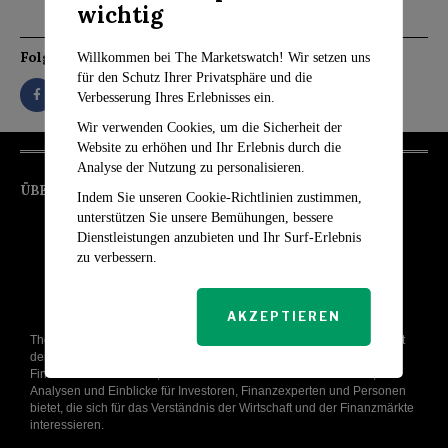
wichtig
Folgen Sie
Willkommen bei The Marketswatch! Wir setzen uns
für den Schutz Ihrer Privatsphäre und die
Verbesserung Ihres Erlebnisses ein.
Wir verwenden Cookies, um die Sicherheit der
Website zu erhöhen und Ihr Erlebnis durch die
Analyse der Nutzung zu personalisieren.
ÜBER UNS
Indem Sie unseren Cookie-Richtlinien zustimmen,
unterstützen Sie unsere Bemühungen, bessere
Dienstleistungen anzubieten und Ihr Surf-Erlebnis
zu verbessern.
AKZEPTIEREN
The Markets Watch wurde mit dem Ziel gegründet, die komplexe Welt
der Finanzmärkte zu entmystifizieren, und ist eine führende Online-
Finanznachrichtenseite, die aktuelle und relevante Nachrichten,
Analysen und Einblicke für Investoren, Finanzexperten und Personen
bietet, die sich für das Verständnis der Wirtschaft und der Finanzmärkte
interessieren.