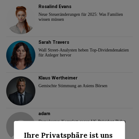
Rosalind Evans
Neue Steueränderungen für 2025: Was Familien
wissen müssen
Sarah Travers
Wall Street-Analysten heben Top-Dividendenaktien
für Anleger hervor
Klaus Wertheimer
Gemischte Stimmung an Asiens Börsen
adam
Demokraten-Komplott gegen US-Präsident Biden
Ihre Privatsphäre ist uns