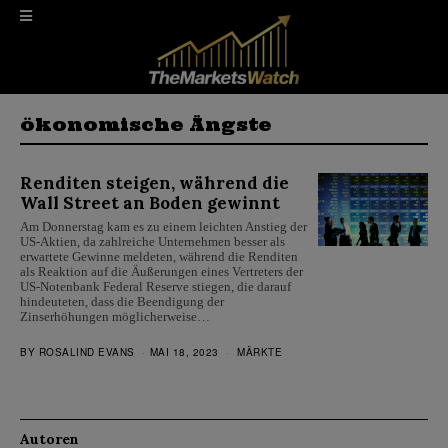
ökonomische Ängste
Renditen steigen, während die
Wall Street an Boden gewinnt
Am Donnerstag kam es zu einem leichten Anstieg der
US-Aktien, da zahlreiche Unternehmen besser als
erwartete Gewinne meldeten, während die Renditen
als Reaktion auf die Äußerungen eines Vertreters der
US-Notenbank Federal Reserve stiegen, die darauf
hindeuteten, dass die Beendigung der
Zinserhöhungen möglicherweise…
BY
ROSALIND EVANS
MAI 18, 2023
MÄRKTE
Autoren