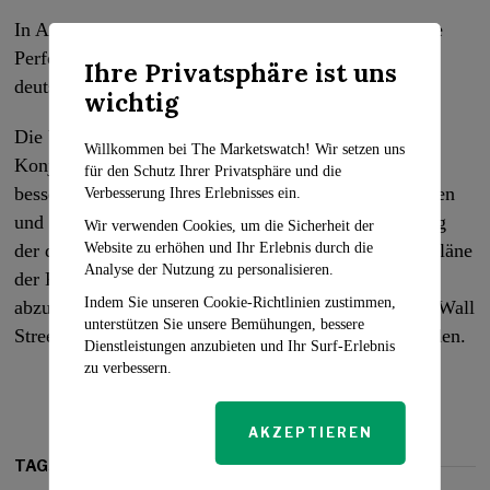
In Asien setzte der japanische Nikkei 225 seine starke
Performance fort und stieg um 1,6 %, während der
Ihre Privatsphäre ist uns
deutsche DAX in Europa um 1,1 % zulegte.
wichtig
Die US-Aktien zeigen sich inmitten von
Willkommen bei The Marketswatch! Wir setzen uns
Konjunktursorgen widerstandsfähig, angetrieben von
für den Schutz Ihrer Privatsphäre und die
besser als erwarteten Gewinnen mehrerer Unternehmen
Verbesserung Ihres Erlebnisses ein.
und vorsichtigem Optimismus hinsichtlich der Lösung
Wir verwenden Cookies, um die Sicherheit der
Website zu erhöhen und Ihr Erlebnis durch die
der drohenden US-Schuldenkrise. Während die Zinspläne
Analyse der Nutzung zu personalisieren.
der Federal Reserve die Anleger verunsichern, bleibt
Indem Sie unseren Cookie-Richtlinien zustimmen,
abzuwarten, wie diese Faktoren die Entwicklung der Wall
unterstützen Sie unsere Bemühungen, bessere
Street in den kommenden Monaten beeinflussen werden.
Dienstleistungen anzubieten und Ihr Surf-Erlebnis
zu verbessern.
AKZEPTIEREN
TAGS: