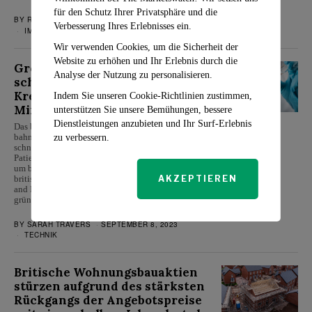
für den Schutz Ihrer Privatsphäre und die
BY
ROSALIND EVANS
SEPTEMBER 11, 2023
Verbesserung Ihres Erlebnisses ein.
IMMOBILIENMARKT
Wir verwenden Cookies, um die Sicherheit der
Website zu erhöhen und Ihr Erlebnis durch die
Großbritannien genehmigt
Analyse der Nutzung zu personalisieren.
schnelle Injektion zur
Krebsbekämpfung, die nur sieben
Indem Sie unseren Cookie-Richtlinien zustimmen,
Minuten dauert
unterstützen Sie unsere Bemühungen, bessere
Dienstleistungen anzubieten und Ihr Surf-Erlebnis
Das britische Gesundheitssystem macht einen
bahnbrechenden Schritt nach vorn und führt ein
zu verbessern.
schnelles injizierbares Krebsmittel für zahlreiche
Patienten in England ein, das die Behandlungszeit
um beeindruckende 75 % verkürzt. Nachdem die
britische Arzneimittelzulassungsbehörde (Medicines
AKZEPTIEREN
and Healthcare Products Regulatory Agency, MHRA)
grünes Licht…
BY
SARAH TRAVERS
SEPTEMBER 8, 2023
TECHNIK
Britische Wohnungsbauaktien
stürzen aufgrund des stärksten
Rückgangs der Angebotspreise