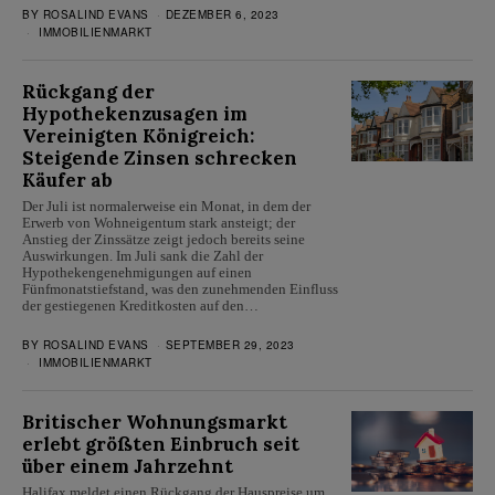
BY
ROSALIND EVANS
DEZEMBER 6, 2023
IMMOBILIENMARKT
Rückgang der
Hypothekenzusagen im
Vereinigten Königreich:
Steigende Zinsen schrecken
Käufer ab
Der Juli ist normalerweise ein Monat, in dem der
Erwerb von Wohneigentum stark ansteigt; der
Anstieg der Zinssätze zeigt jedoch bereits seine
Auswirkungen. Im Juli sank die Zahl der
Hypothekengenehmigungen auf einen
Fünfmonatstiefstand, was den zunehmenden Einfluss
der gestiegenen Kreditkosten auf den…
BY
ROSALIND EVANS
SEPTEMBER 29, 2023
IMMOBILIENMARKT
Britischer Wohnungsmarkt
erlebt größten Einbruch seit
über einem Jahrzehnt
Halifax meldet einen Rückgang der Hauspreise um